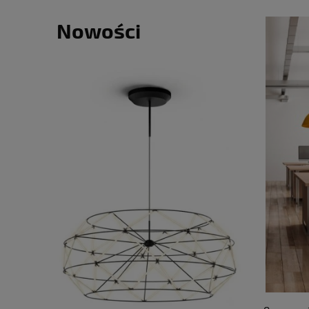
Gr. B - ba
TORRENT
Nowości