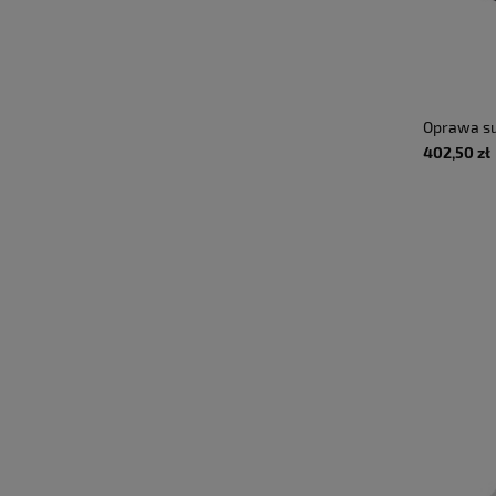
Oprawa su
220-240V,
402,50 zł
CRI>90, IP