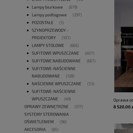
Lampy biurkowe
(679)
Lampy podłogowe
(297)
POZOSTAŁE
(1)
SZYNOPRZEWODY -
PROJEKTORY
(107)
LAMPY STOŁOWE
(665)
SUFITOWE WPUSZCZANE
(407)
SUFITOWE NABUDOWANE
(667)
SUFITOWE-NAŚCIENNE
NABUDOWANE
(128)
NAŚCIENNE WPUSZCZANE
(53)
SUFITOWE-NAŚCIENNE
WPUSZCZANE
(49)
Oprawa oś
OPRAWY ZEWNĘTRZNE
RING - Ø
(517)
8 520,00 
5200lm IP
SYSTEMY STEROWANIA
Gr. A - ba
OŚWIETLENIEM
(96)
TORRENT
AKCESORIA
(65)