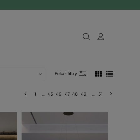
1
...
45
46
47
48
49
...
51