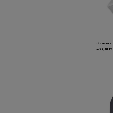
Oprawa su
4000K, 510
483,00 zł
IP20, regu