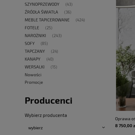
SZYNOPRZEWODY
(43)
ŹRÓDŁA ŚWIATŁA
(36)
MEBLE TAPICEROWANE
(424)
FOTELE
(25)
NAROŻNIKI
(243)
SOFY
(85)
TAPCZANY
(24)
KANAPY
(40)
WERSALKI
(15)
Nowości
Promocje
Producenci
Wybierz producenta
Oprawa oś
RING - Ø
8 750,00 z
5200lm IP