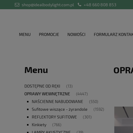
shop@idealbodylight.com.pl
+48 660 808 853
MENU
PROMOCJE
NOWOŚCI
FORMULARZ KONTA
Menu
OPR
DOSTĘPNE OD RĘKI
(13)
OPRAWY WEWNĘTRZNE
(4447)
NAŚCIENNE NABUDOWANE
(550)
Sufitowe wiszące - żyrandole
(1592)
REFLEKTORY SUFITOWE
(301)
Kinkiety
(766)
LAMPY AKUSTYCZNE
(39)