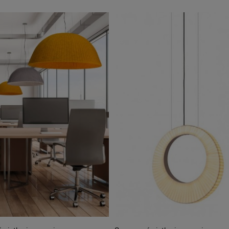
za sufitowa czarna - EL
EL TORRENT