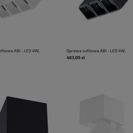
fitowa ABI - LED 4W,
Oprawa sufitowa ABI - LED 4W,
lm, 8°, CRI>90, 9,1x11cm,
4000K, 510lm, 8°, CRI>90, 9,1x11cm,
483,00 zł
lowany, biały
IP20, regulowany, czarny