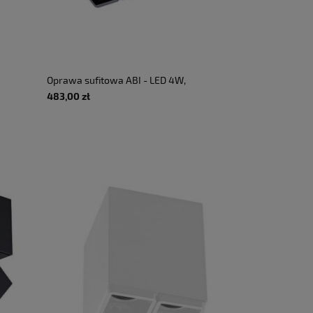
Oprawa sufitowa ABI - LED 4W,
3000K, 535lm, 8°, CRI>90, 9,1x11cm,
483,00 zł
IP20, regulowany, czarny