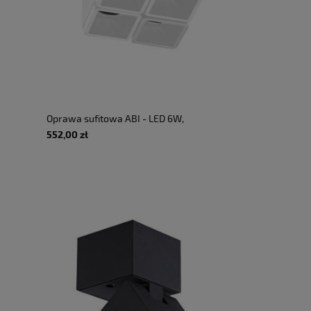
Oprawa sufitowa ABI - LED 6W,
220-240V, 3000K, 672lm, 8°,
552,00 zł
CRI>90, 6,05x8cm, IP20, biały