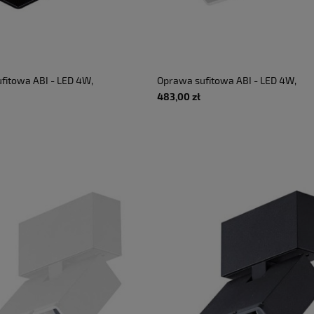
fitowa ABI - LED 4W,
Oprawa sufitowa ABI - LED 4W,
 4000K, 626lm, 8°,
3000K, 535lm, 8°, CRI>90, 9,1x11cm,
483,00 zł
20, 9,1x8cm, czarny
IP20, regulowany, biały