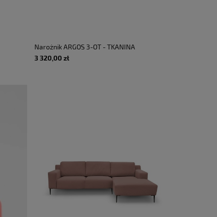
Narożnik ARGOS 3-OT - TKANINA
SZTRUKS 02
3 320,00 zł