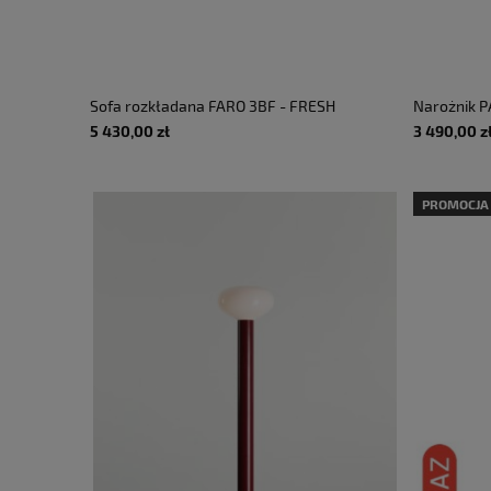
Sofa rozkładana FARO 3BF - FRESH
Narożnik 
12
funkcją sp
5 430,00 zł
3 490,00 z
PROMOCJA