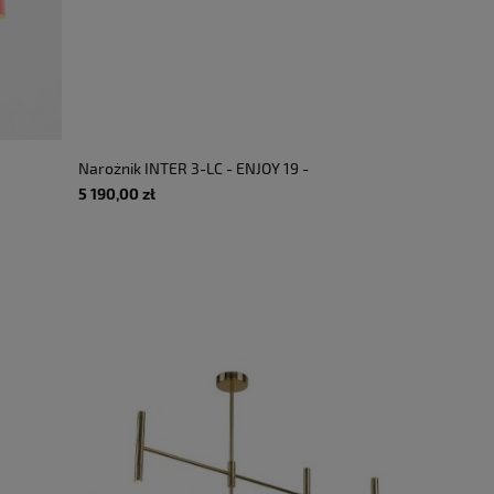
Narożnik INTER 3-LC - ENJOY 19 -
bez funkcji spania i pojemnika
5 190,00 zł