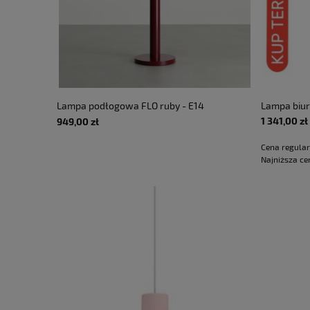
Lampa podłogowa FLO ruby - E14
Lampa biu
LED 10W 230V IP20
bronze - 
1 341,00 zł
949,00 zł
RĘKI
Cena regula
Najniższa ce