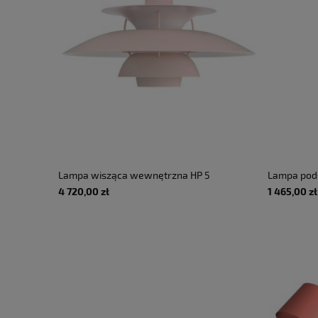
Lampa wisząca wewnętrzna HP 5
Lampa pod
monochromatyczny blady róż -
wewnętrzn
4 720,00 zł
1 465,00 zł
75W E27 IP20 - LOUIS POULSEN
światło - 
IP65 - NE