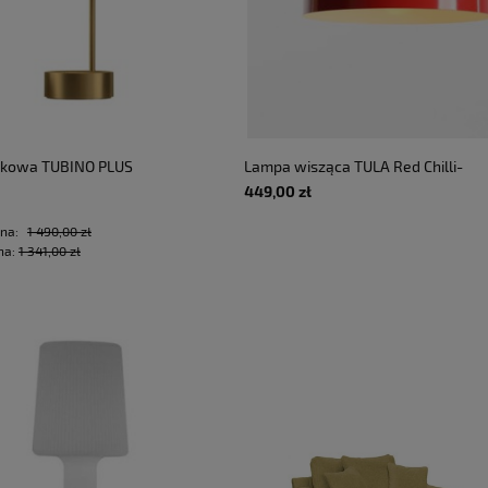
rkowa TUBINO PLUS
Lampa wisząca TULA Red Chilli-
PANZERI - DOSTĘPNA OD
Mustard - E27 LED 15W 230V 50 Hz
449,00 zł
IP20
rna:
1 490,00 zł
na:
1 341,00 zł