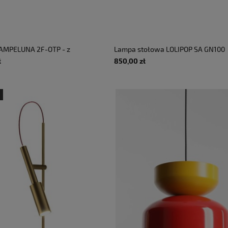
PAMPELUNA 2F-OTP - z
Lampa stołowa LOLIPOP SA GN100
ania i pojemnikiem
- 4W E27 230V AC 50 Hz IP20 -
ł
850,00 zł
EXPORLUX