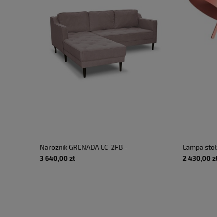
Narożnik GRENADA LC-2FB -
Lampa sto
OTUSSO 06
FOOT SMOL
3 640,00 zł
2 430,00 z
220-240V 