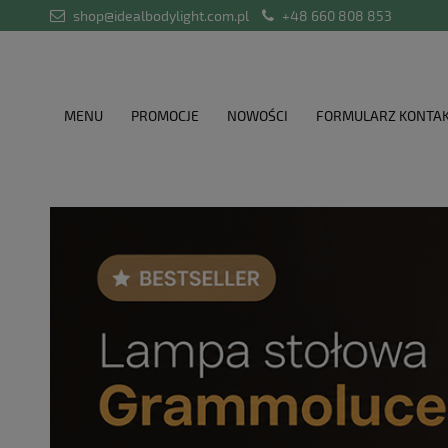
shop@idealbodylight.com.pl
+48 660 808 853
MENU
PROMOCJE
NOWOŚCI
FORMULARZ KONTA