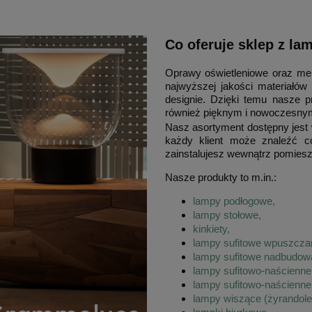
Co oferuje sklep z l
Oprawy oświetleniowe oraz meb
najwyższej jakości materiałó
designie. Dzięki temu nasze pr
również pięknym i nowoczesn
Nasz asortyment dostępny jest 
każdy klient może znaleźć co
zainstalujesz wewnątrz pomiesz
Nasze produkty to m.in.:
lampy podłogowe,
lampy stołowe,
kinkiety,
lampy sufitowe wpuszcza
lampy sufitowe nadbudow
lampy sufitowo-naścienn
lampy sufitowo-naścienn
lampy wiszące (żyrandole