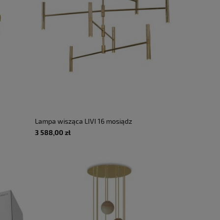
Lampa wisząca LIVI 16 mosiądz
polerowany - 16x2.5W G9 220-
3 588,00 zł
230V IP20