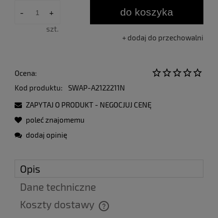
do koszyka
-
+
szt.
dodaj do przechowalni
Ocena:
Kod produktu:
SWAP-A2122211N
ZAPYTAJ O PRODUKT - NEGOCJUJ CENĘ
poleć znajomemu
dodaj opinię
Opis
Dane techniczne
Koszty dostawy
Cena nie zawiera ewentualnych kosztów płatności