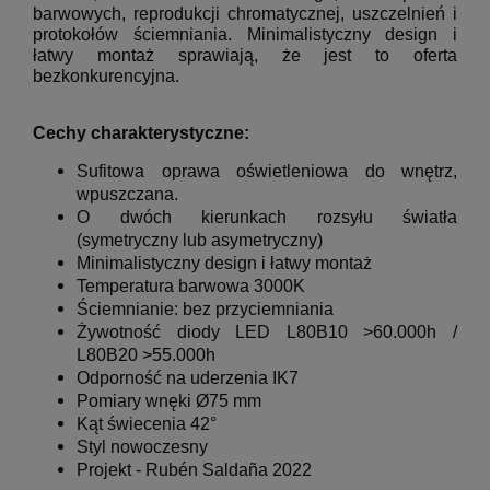
barwowych, reprodukcji chromatycznej, uszczelnień i
protokołów ściemniania. Minimalistyczny design i
łatwy montaż sprawiają, że jest to oferta
bezkonkurencyjna.
Cechy charakterystyczne:
Sufitowa oprawa oświetleniowa do wnętrz,
wpuszczana.
O dwóch kierunkach rozsyłu światła
(symetryczny lub asymetryczny)
Minimalistyczny design i łatwy montaż
Temperatura barwowa 3000K
Ściemnianie: bez przyciemniania
Żywotność diody LED L80B10 >60.000h /
L80B20 >55.000h
Odporność na uderzenia IK7
Pomiary wnęki Ø75 mm
Kąt świecenia
42°
Styl nowoczesny
Projekt -
Rubén Saldaña
2022