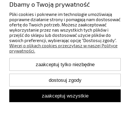
Dbamy o Twoją prywatność
wpuszczana SWAP M 7W3000KN matt black -
ARKOSLIGHT
Pliki cookies i pokrewne im technologie umożliwiają
Produkt dnia
poprawne działanie strony i pomagają nam dostosować
ofertę do Twoich potrzeb. Możesz zaakceptować
wykorzystanie przez nas wszystkich tych plików i
przejść do sklepu lub dostosować użycie plików do
swoich preferencji, wybierając opcję "Dostosuj zgody".
Więcej o plikach cookies przeczytasz w naszej Polityce
prywatności.
zaakceptuj tylko niezbędne
dostosuj zgody
zaakceptuj wszystkie