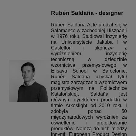
Rubén Saldaña - designer
Rubén Saldaña Acle urodził się w
Salamance w zachodniej Hiszpanii
w 1976 roku. Studiował inżynierię
na Uniwersytecie Jakuba I w
Castellon i ukończył z
wyróżnieniem inżynierię
techniczną w dziedzinie
wzornictwa przemysłowego w
Elisava School w Barcelonie.
Rubén Saldaña uzyskał tytuł
magistra zarządzania wzornictwem
przemysłowym na Politechnice
Katalońskiej.
Saldaña jest
głównym dyrektorem produktu w
firmie Arkoslight od 2010 roku i
zdobyła ponad 50
międzynarodowych wyróżnień za
oświetlenie i projektowanie
produktów.
Należą do nich między
innymi: European Product Design