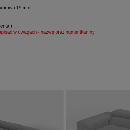
a wiórowa 15 mm
enta )
apisać w uwagach - nazwę oraz numer tkaniny