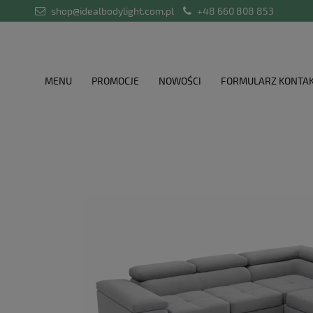
shop@idealbodylight.com.pl
+48 660 808 853
MENU
PROMOCJE
NOWOŚCI
FORMULARZ KONTA