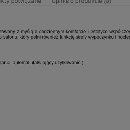
ukty powiązane
Opinie o produkcie (0)
ra ewentualnych kosztów
owany z myślą o codziennym komforcie i estetyce współczes
alonu, który pełni również funkcję strefy wypoczynku i nocleg
dania: automat ułatwiający użytkowanie )
h