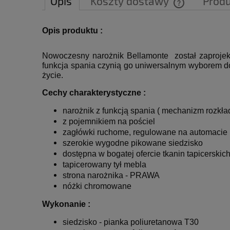
Opis
Koszty dostawy
Prod
Cena nie zawie
Opis produktu :
płatności
Nowoczesny narożnik Bellamonte został zaprojekt
funkcja spania czynią go uniwersalnym wyborem do s
życie.
Cechy charakterystyczne :
narożnik z funkcją spania ( mechanizm rozkła
z pojemnikiem na pościel
zagłówki ruchome, regulowane na automacie
szerokie wygodne pikowane siedzisko
dostępna w bogatej ofercie tkanin tapicerskic
tapicerowany tył mebla
strona narożnika - PRAWA
nóżki chromowane
Wykonanie :
siedzisko - pianka poliuretanowa T30