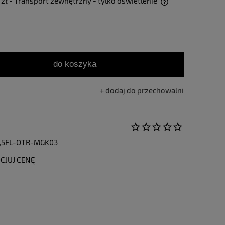
 zł
- Transport zewnętrzny - tylko oświetlenie
Cena nie zawiera ewentualnych kosztów
płatności
do koszyka
dodaj do przechowalni
,5FL-OTR-MGK03
CJUJ CENĘ