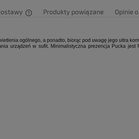
dostawy
Produkty powiązane
Opinie o
Cena nie zawiera ewentualnych kosztów
płatności
świetlenia ogólnego, a ponadto, biorąc pod uwagę jego ultra ko
nia urządzeń w sufit. Minimalistyczna prezencja Pucka jes