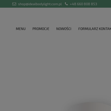
shop@idealbodylight.com.pl
+48 660 808 853
MENU
PROMOCJE
NOWOŚCI
FORMULARZ KONTA