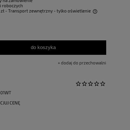
y na zamówienie
i roboczych
 zł
- Transport zewnętrzny - tylko oświetlenie
Cena nie zawiera ewentualnych kosztów
płatności
do koszyka
dodaj do przechowalni
001WT
CJUJ CENĘ