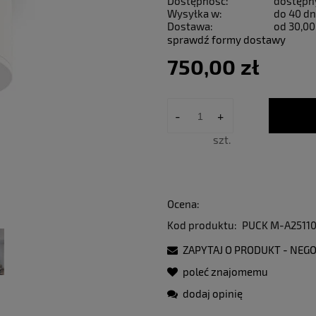
Dostępność:
dostępn
Wysyłka w:
do 40 dn
Dostawa:
od 30,00
sprawdź formy dostawy
750,00 zł
-
+
szt.
Ocena:
Kod produktu:
PUCK M-A2511
ZAPYTAJ O PRODUKT - NEGO
poleć znajomemu
dodaj opinię