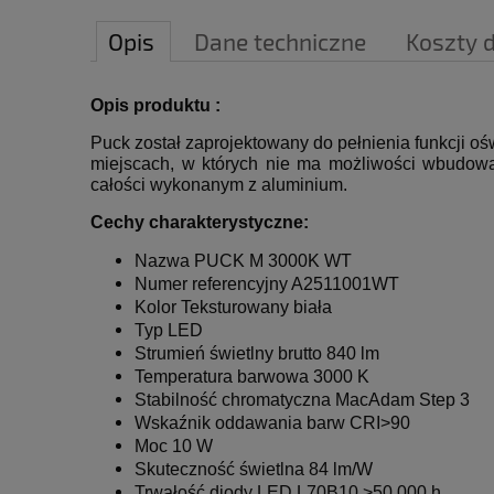
Opis
Dane techniczne
Koszty 
Opis produktu :
Puck został zaprojektowany do pełnienia funkcji o
miejscach, w których nie ma możliwości wbudowa
całości wykonanym z aluminium.
Cechy charakterystyczne:
Nazwa PUCK M 3000K WT
Numer referencyjny
A2511001WT
Kolor Teksturowany biała
Typ LED
Strumień świetlny brutto 840 lm
Temperatura barwowa 3000 K
Stabilność chromatyczna MacAdam Step 3
Wskaźnik oddawania barw CRI>90
Moc 10 W
Skuteczność świetlna 84 lm/W
Trwałość diody LED L70B10 >50 000 h