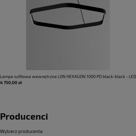
Lampa sufitowa wewnętrzna LON HEXAGON 1000 PD black-black - LED
4 750,00 zł
33W 3000K 2010lm IP20 - MOLTO LUCE
Producenci
Wybierz producenta