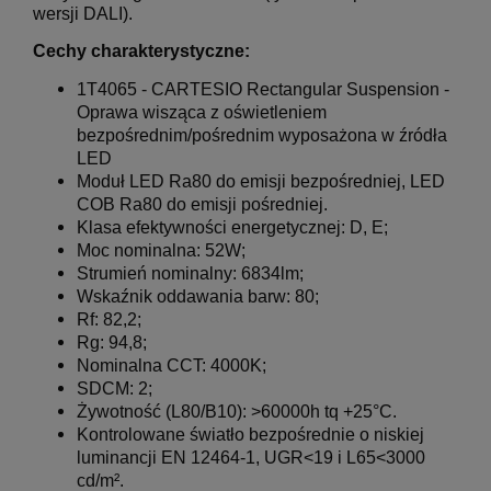
wersji DALI).
Cechy charakterystyczne:
1T4065 - CARTESIO Rectangular Suspension -
Oprawa wisząca z oświetleniem
bezpośrednim/pośrednim wyposażona w źródła
LED
Moduł LED Ra80 do emisji bezpośredniej, LED
COB Ra80 do emisji pośredniej.
Klasa efektywności energetycznej: D, E;
Moc nominalna: 52W;
Strumień nominalny: 6834lm;
Wskaźnik oddawania barw: 80;
Rf: 82,2;
Rg: 94,8;
Nominalna CCT: 4000K;
SDCM: 2;
Żywotność (L80/B10): >60000h tq +25°C.
Kontrolowane światło bezpośrednie o niskiej
luminancji EN 12464-1, UGR<19 i L65<3000
cd/m².