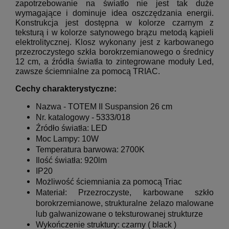
zapotrzebowanie na światło nie jest tak duże
wymagające i dominuje idea oszczędzania energii.
Konstrukcja jest dostępna w kolorze czarnym z
teksturą i w kolorze satynowego brązu metodą kąpieli
elektrolitycznej.
Klosz wykonany jest z karbowanego
przezroczystego szkła borokrzemianowego o średnicy
12 cm, a źródła światła to zintegrowane moduły Led,
zawsze ściemnialne za pomocą TRIAC.
Cechy charakterystyczne:
Nazwa -
TOTEM II Suspansion 26 cm
Nr. katalogowy -
5333/018
Źródło światła:
LED
Moc Lampy:
10W
Temperatura barwowa: 2700K
Il
ość światła:
920lm
IP20
Możliwość ściemniania za pomocą Triac
Materiał:
Przezroczyste, karbowane szkło
borokrzemianowe, strukturalne
żelazo malowane
lub galwanizowane o teksturowanej strukturze
Wykończenie struktury:
czarny
( black )