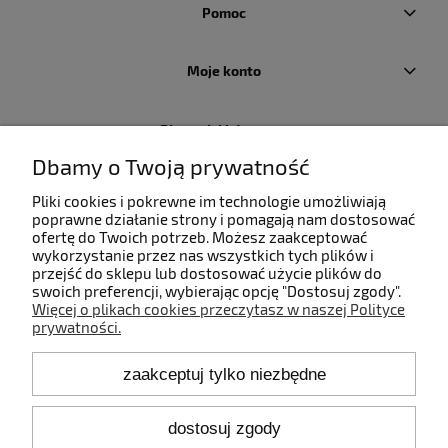
Pomoc
Moje konto
Płatności i dostawa
Dbamy o Twoją prywatność
Informacje
Pliki cookies i pokrewne im technologie umożliwiają
poprawne działanie strony i pomagają nam dostosować
ofertę do Twoich potrzeb. Możesz zaakceptować
O nas
wykorzystanie przez nas wszystkich tych plików i
przejść do sklepu lub dostosować użycie plików do
swoich preferencji, wybierając opcję "Dostosuj zgody".
Więcej o plikach cookies przeczytasz w naszej Polityce
prywatności.
Kontakt
zaakceptuj tylko niezbędne
+48 660 808 853
+48 602 372 800
shop@idealbodylight.com.pl
dostosuj zgody
Pon.-Pt. 9:00-17:00