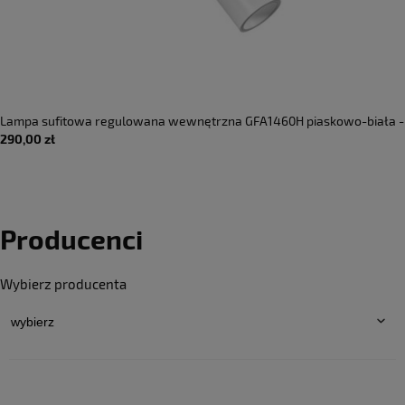
Lampa sufitowa regulowana wewnętrzna GFA1460H piaskowo-biała -
290,00 zł
LED 7W 2700K 509lm 220-240V AC 50-60 Hz 38° IP20 - GEA LUCE
Producenci
Wybierz producenta