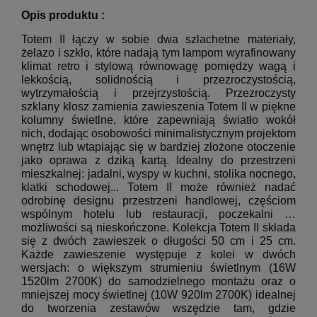
Opis produktu :
Totem II łączy w sobie dwa szlachetne materiały,
żelazo i szkło, które nadają tym lampom wyrafinowany
klimat retro i stylową równowagę pomiędzy wagą i
lekkością, solidnością i przezroczystością,
wytrzymałością i przejrzystością.
Przezroczysty
szklany klosz zamienia zawieszenia Totem II w piękne
kolumny świetlne, które zapewniają światło wokół
nich, dodając osobowości minimalistycznym projektom
wnętrz lub wtapiając się w bardziej złożone otoczenie
jako oprawa z dziką kartą.
Idealny do przestrzeni
mieszkalnej: jadalni, wyspy w kuchni, stolika nocnego,
klatki schodowej... Totem II może również nadać
odrobinę designu przestrzeni handlowej, częściom
wspólnym hotelu lub restauracji, poczekalni
…
możliwości są nieskończone.
Kolekcja Totem II składa
się z dwóch zawieszek o długości 50 cm i 25 cm.
Każde zawieszenie występuje z kolei w dwóch
wersjach: o większym strumieniu świetlnym (16W
1520lm 2700K) do samodzielnego montażu oraz o
mniejszej mocy świetlnej (10W 920lm 2700K) idealnej
do tworzenia zestawów wszędzie tam, gdzie