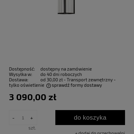
Dostępność:
dostępny na zamówienie
Wysyłka w:
do 40 dni roboczych
Dostawa:
od 30,00 zł
- Transport zewnętrzny -
tylko oświetlenie
sprawdź formy dostawy
Cena nie zawiera ewentualnych kosztów płatności
3 090,00 zł
do koszyka
-
+
szt.
dodaj do przechowalni