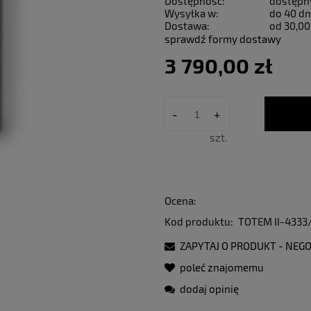
Dostępność:
dostępn
Wysyłka w:
do 40 dn
Dostawa:
od 30,00
sprawdź formy dostawy
3 790,00 zł
-
+
szt.
Ocena:
Kod produktu:
TOTEM II-4333
ZAPYTAJ O PRODUKT - NEGO
poleć znajomemu
dodaj opinię