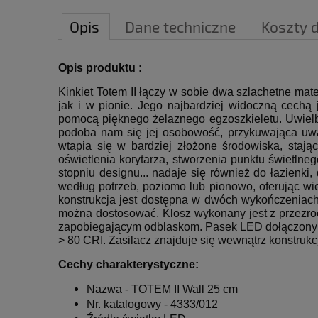
Opis
Dane techniczne
Koszty 
Opis produktu :
Kinkiet Totem II łączy w sobie dwa szlachetne mat
jak i w pionie.
Jego najbardziej widoczną cechą 
pomocą pięknego żelaznego egzoszkieletu.
Uwielb
podoba nam się jej osobowość, przykuwająca uw
wtapia się w bardziej złożone środowiska, stają
oświetlenia korytarza, stworzenia punktu świetlne
stopniu designu... nadaje się również do łazienki, 
według potrzeb, poziomo lub pionowo, oferując wi
konstrukcja jest dostępna w dwóch wykończeniac
można dostosować.
Klosz wykonany jest z przezr
zapobiegającym odblaskom.
Pasek LED dołączony 
> 80 CRI.
Zasilacz znajduje się wewnątrz konstrukc
Cechy charakterystyczne:
Nazwa -
TOTEM II Wall 25 cm
Nr. katalogowy -
4333/012