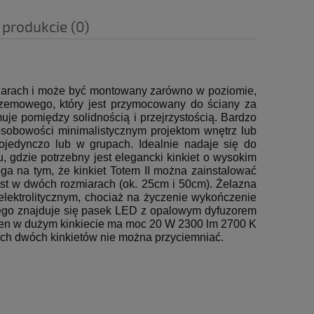
 produkcie (0)
ozmiarach i może być montowany zarówno w poziomie,
rzemowego, który jest przymocowany do ściany za
uje pomiędzy solidnością i przejrzystością.
Bardzo
 osobowości minimalistycznym projektom wnętrz lub
ojedynczo lub w grupach.
Idealnie nadaje się do
, gdzie potrzebny jest elegancki kinkiet o wysokim
ga na tym, że kinkiet Totem II można zainstalować
est w dwóch rozmiarach (ok. 25cm i 50cm).
Żelazna
ektrolitycznym, chociaż na życzenie wykończenie
ego znajduje się pasek LED z opalowym dyfuzorem
ten w dużym kinkiecie ma moc 20 W 2300 lm 2700 K
tych dwóch kinkietów nie można przyciemniać.