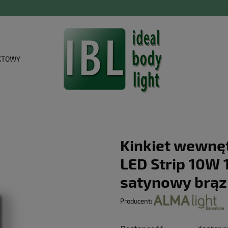
KTOWY
Kinkiet wewnęt
LED Strip 10W
satynowy brąz
Producent: