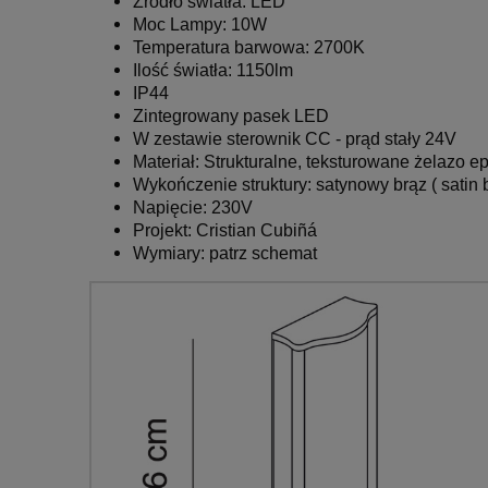
Źródło światła:
LED
Moc Lampy:
10W
Temperatura barwowa: 2700K
Il
ość światła:
1150lm
IP44
Zintegrowany pasek LED
W zestawie sterownik CC - prąd stały 24V
Materiał:
Strukturalne, teksturowane żelazo
Wykończenie struktury:
satynowy brąz
( satin 
Napięcie: 230V
Projekt:
Cristian Cubiñá
Wymiary: patrz schemat