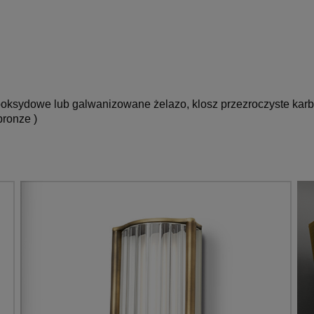
 epoksydowe lub galwanizowane
żelazo, klosz przezroczyste ka
bronze )