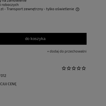
y na zamówienie
i roboczych
 zł
- Transport zewnętrzny - tylko oświetlenie
Cena nie zawiera ewentualnych kosztów
płatności
do koszyka
dodaj do przechowalni
/012
CJUJ CENĘ