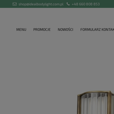
shop@idealbodylight.com.pl
+48 660 808 853
MENU
PROMOCJE
NOWOŚCI
FORMULARZ KONTA