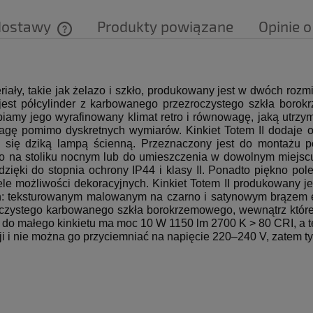
dostawy
Produkty powiązane
Opinie o
Cena nie zawiera ewentualnych kosztów
płatności
eriały, takie jak żelazo i szkło, produkowany jest w dwóch r
jest półcylinder z karbowanego przezroczystego szkła borok
iamy jego wyrafinowany klimat retro i równowagę, jaką utrzym
agę pomimo dyskretnych wymiarów.
Kinkiet Totem II dodaje
c się dziką lampą ścienną.
Przeznaczony jest do montażu p
go na stoliku nocnym lub do umieszczenia w dowolnym miejscu
dzięki
do stopnia ochrony IP44 i klasy II.
Ponadto piękno pole
ele możliwości dekoracyjnych.
Kinkiet Totem II produkowany j
h: teksturowanym malowanym na czarno i satynowym brązem el
oczystego karbowanego szkła borokrzemowego, wewnątrz któr
do małego kinkietu ma moc 10 W 1150 lm 2700 K > 80 CRI, a 
ji i nie można go przyciemniać na napięcie 220–240 V, zatem 