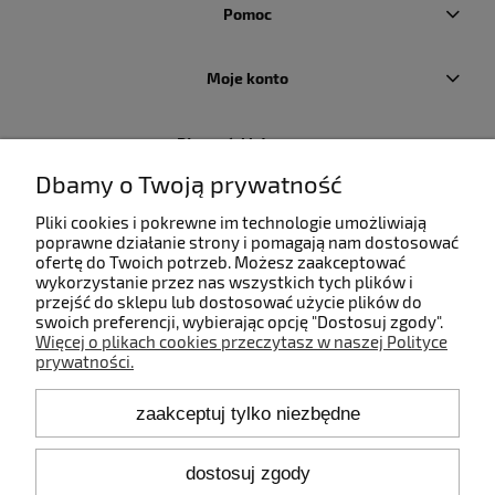
Pomoc
Moje konto
Płatności i dostawa
Dbamy o Twoją prywatność
Informacje
Pliki cookies i pokrewne im technologie umożliwiają
poprawne działanie strony i pomagają nam dostosować
ofertę do Twoich potrzeb. Możesz zaakceptować
O nas
wykorzystanie przez nas wszystkich tych plików i
przejść do sklepu lub dostosować użycie plików do
swoich preferencji, wybierając opcję "Dostosuj zgody".
Więcej o plikach cookies przeczytasz w naszej Polityce
prywatności.
Kontakt
zaakceptuj tylko niezbędne
+48 660 808 853
+48 602 372 800
shop@idealbodylight.com.pl
dostosuj zgody
Pon.-Pt. 9:00-17:00