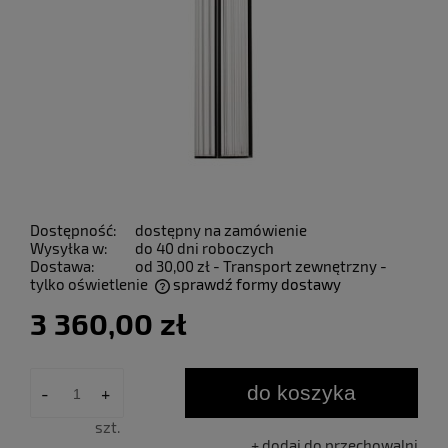
Dostępność:
dostępny na zamówienie
Wysyłka w:
do 40 dni roboczych
Dostawa:
od 30,00 zł
- Transport zewnętrzny -
tylko oświetlenie
sprawdź formy dostawy
Cena nie zawiera ewentualnych kosztów płatności
3 360,00 zł
do koszyka
-
+
szt.
dodaj do przechowalni