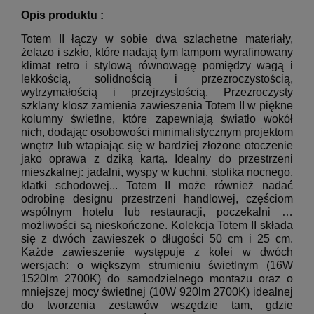
Opis produktu :
Totem II łączy w sobie dwa szlachetne materiały,
żelazo i szkło, które nadają tym lampom wyrafinowany
klimat retro i stylową równowagę pomiędzy wagą i
lekkością, solidnością i przezroczystością,
wytrzymałością i przejrzystością.
Przezroczysty
szklany klosz zamienia zawieszenia Totem II w piękne
kolumny świetlne, które zapewniają światło wokół
nich, dodając osobowości minimalistycznym projektom
wnętrz lub wtapiając się w bardziej złożone otoczenie
jako oprawa z dziką kartą.
Idealny do przestrzeni
mieszkalnej: jadalni, wyspy w kuchni, stolika nocnego,
klatki schodowej... Totem II może również nadać
odrobinę designu przestrzeni handlowej, częściom
wspólnym hotelu lub restauracji, poczekalni
…
możliwości są nieskończone.
Kolekcja Totem II składa
się z dwóch zawieszek o długości 50 cm i 25 cm.
Każde zawieszenie występuje z kolei w dwóch
wersjach: o większym strumieniu świetlnym (16W
1520lm 2700K) do samodzielnego montażu oraz o
mniejszej mocy świetlnej (10W 920lm 2700K) idealnej
do tworzenia zestawów wszędzie tam, gdzie