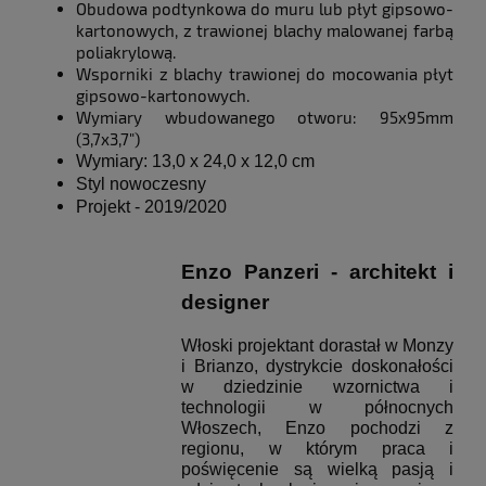
Obudowa podtynkowa do muru lub płyt gipsowo-
kartonowych, z trawionej blachy malowanej farbą
poliakrylową.
Wsporniki z blachy trawionej do mocowania płyt
gipsowo-kartonowych.
Wymiary wbudowanego otworu: 95x95mm
(3,7x3,7")
Wymiary: 13,0 x 24,0 x 12,0 cm
Styl nowoczesny
Projekt - 2019/2020
Enzo Panzeri
- architekt i
designer
Włoski projektant dorastał w Monzy
i Brianzo, dystrykcie doskonałości
w dziedzinie wzornictwa i
technologii w północnych
Włoszech, Enzo pochodzi z
regionu, w którym praca i
poświęcenie są wielką pasją i