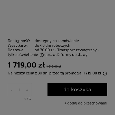
Dostępność:
dostępny na zamówienie
Wysyłka w:
do 40 dni roboczych
Dostawa:
od 30,00 zł
- Transport zewnętrzny -
tylko oświetlenie
sprawdź formy dostawy
Cena nie zawiera ewentualnych kosztów płatności
1 719,00 zł
1 910,00 zł
Najniższa cena z 30 dni przed tą promocją:
1 719,00 zł
Jeże
30 d
mome
do koszyka
-
+
sprz
szt.
dodaj do przechowalni