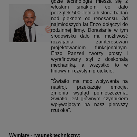
gdzie technologia miesza się z
włoskim smakiem, co dało
początek 500
-letnia historia badań
nad pięknem od renesansu.
Od
najmłodszych lat Enzo dołączył do
rodzinnej firmy.
Dorastanie w tym
środowisku dało mu możliwość
rozwijania zainteresowań
projektowaniem funkcjonalnym.
Enzo Panzeri tworzy prosty i
wyrafinowany styl z doskonałą
mechaniką, a wszystko to w
liniowym i czystym projekcie.
"Światło ma moc wpływania na
nastrój, przekazuje emocje,
zmienia wygląd pomieszczenia.
Światło jest głównym czynnikiem
wpływającym na nasz pierwszy
rzut oka".
Wymiary - rysunek techniczny: