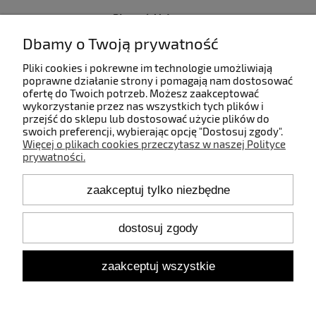
Płatności i dostawa
Dbamy o Twoją prywatność
Informacje
Pliki cookies i pokrewne im technologie umożliwiają
poprawne działanie strony i pomagają nam dostosować
ofertę do Twoich potrzeb. Możesz zaakceptować
O nas
wykorzystanie przez nas wszystkich tych plików i
przejść do sklepu lub dostosować użycie plików do
swoich preferencji, wybierając opcję "Dostosuj zgody".
Więcej o plikach cookies przeczytasz w naszej Polityce
prywatności.
Kontakt
zaakceptuj tylko niezbędne
+48 660 808 853
+48 602 372 800
shop@idealbodylight.com.pl
dostosuj zgody
Pon.-Pt. 9:00-17:00
Sob. 10:00-12:00
zaakceptuj wszystkie
Oświetlenie wewnętrzne i zewnętrzne - IBL | Wałbrzyska 11/184,
02-739 Warszawa | NIP: 5213638261 | REGON: 146342575