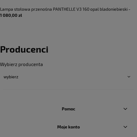
Lampa stołowa przenośna PANTHELLE V3 160 opal bladoniebieski -
1 080,00 zł
LED 2.5W 2700K IP44 - LOUIS POULSEN
Producenci
Wybierz producenta
Pomoc
Moje konto