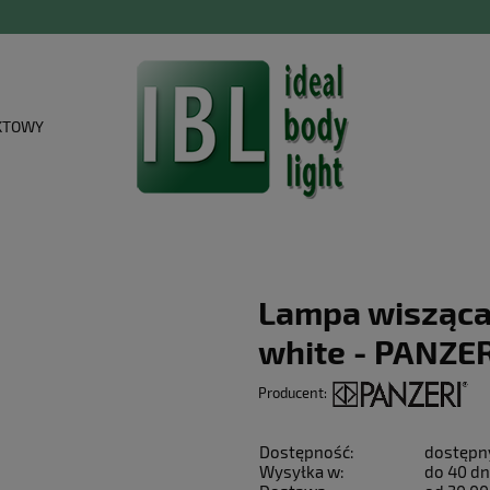
KTOWY
Lampa wisząca
white - PANZER
Producent:
Dostępność:
dostępn
Wysyłka w:
do 40 dn