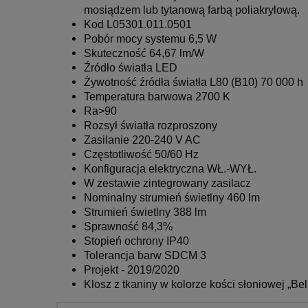
mosiądzem lub tytanową farbą poliakrylową.
Kod L05301.011.0501
Pobór mocy systemu 6,5 W
Skuteczność 64,67 lm/W
Źródło światła LED
Żywotność źródła światła L80 (B10) 70 000 h
Temperatura barwowa 2700 K
Ra>90
Rozsył światła rozproszony
Zasilanie 220-240 V AC
Częstotliwość 50/60 Hz
Konfiguracja elektryczna WŁ.-WYŁ.
W zestawie zintegrowany zasilacz
Nominalny strumień świetlny 460 lm
Strumień świetlny 388 lm
Sprawność 84,3%
Stopień ochrony IP40
Tolerancja barw SDCM 3
Projekt - 2019/2020
Klosz z tkaniny w kolorze kości słoniowej „Be