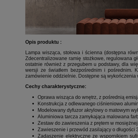
Opis produktu :
Lampa wisząca, stołowa i ścienna (dostępna rów
Zdecentralizowane ramię stożkowe, regulowana głow
ostatnie również z przegubem u podstawy, dla wię
wersji ze światłem bezpośrednim i pośrednim. K
zamówienie oddzielnie.
Dostępne są wykończenia 
Cechy charakterystyczne:
Oprawa wisząca do wnętrz, z pośrednią emisją
Konstrukcja z odlewanego ciśnieniowo alumi
Modelowany dyfuzor akrylowy o matowym wy
Aluminiowa tarcza zamykająca malowana farb
Zestaw do zawieszenia z prętem w mosiężnej r
Zawieszenie i przewód zasilający o długości 
Zadaszenie elektryczne ze wspornikiem suf