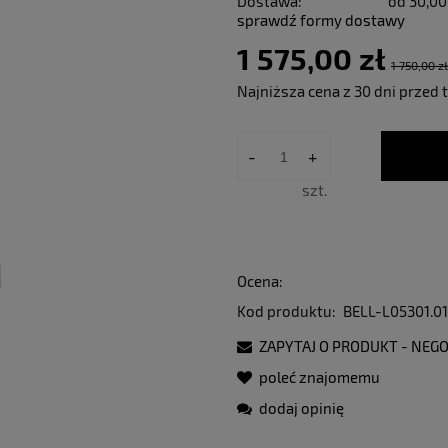
Dostawa:
od 30,00
sprawdź formy dostawy
1 575,00 zł
1 750,00 zł
Najniższa cena z 30 dni przed 
Jeżeli produkt 
-
+
30 dni, wyświet
momentu, kiedy 
szt.
sprzedaży.
Ocena:
Kod produktu:
BELL-L05301.01
ZAPYTAJ O PRODUKT - NEGO
poleć znajomemu
dodaj opinię