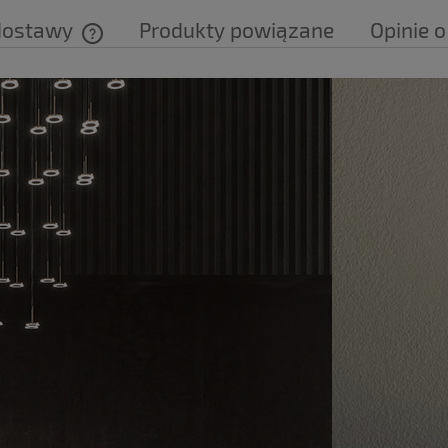
dostawy
Produkty powiązane
Opinie o
Cena nie zawiera ewentualnych kosztów
płatności