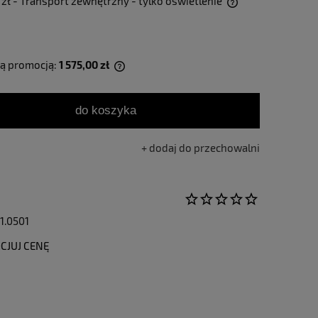
 zł
- Transport zewnętrzny - tylko oświetlenie
Cena nie zawiera ewentualnych kosztów
płatności
tą promocją:
1 575,00 zł
jest sprzedawany krócej niż
do koszyka
lana jest najniższa cena od
produkt pojawił się w
dodaj do przechowalni
1.0501
CJUJ CENĘ