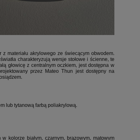
r z materiału akrylowego ze świecącym obwodem.
wiatła charakteryzują wersje stołowe i ścienne, te
łą głowicę z centralnym oczkiem, jest dostępna w
aprojektowany przez Mateo Thun jest dostępny na
mosiądzem.
 lub tytanową farbą poliakrylową.
um w kolorze białym, czarnym, brązowym, matowym