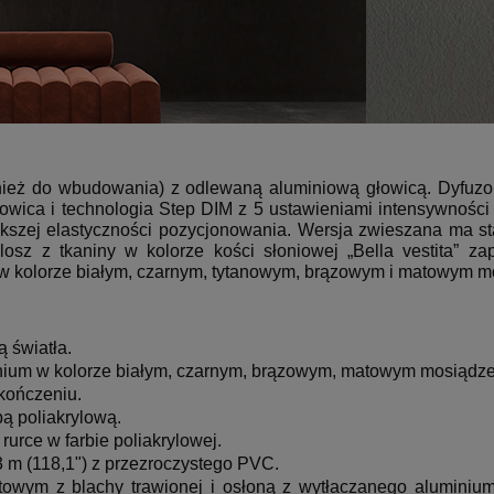
nież do wbudowania) z odlewaną aluminiową głowicą.
Dyfuzo
ica i technologia Step DIM z 5 ustawieniami intensywności ś
kszej elastyczności pozycjonowania.
Wersja zwieszana ma sta
losz z tkaniny w kolorze kości słoniowej „Bella vestita” z
w kolorze białym, czarnym, tytanowym, brązowym i matowym 
 światła.
nium w kolorze białym, czarnym, brązowym, matowym mosiądzem
kończeniu.
ą poliakrylową.
urce w farbie poliakrylowej.
3 m (118,1") z przezroczystego PVC.
itowym z blachy trawionej i osłoną z wytłaczanego alumini