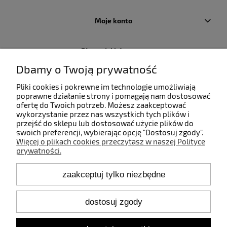
Moje konto
Płatności i dostawa
Dbamy o Twoją prywatność
Informacje
Pliki cookies i pokrewne im technologie umożliwiają
poprawne działanie strony i pomagają nam dostosować
ofertę do Twoich potrzeb. Możesz zaakceptować
O nas
wykorzystanie przez nas wszystkich tych plików i
przejść do sklepu lub dostosować użycie plików do
swoich preferencji, wybierając opcję "Dostosuj zgody".
Więcej o plikach cookies przeczytasz w naszej Polityce
prywatności.
Kontakt
zaakceptuj tylko niezbędne
+48 660 808 853
+48 602 372 800
shop@idealbodylight.com.pl
dostosuj zgody
Pon.-Pt. 9:00-17:00
Sob. 10:00-12:00