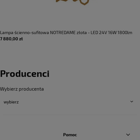
Lampa ścienno-sufitowa NOTREDAME złota - LED 24V 16W 1800lm
7 880,00 zł
2700K IP20 - KARMAN
Producenci
Wybierz producenta
Pomoc