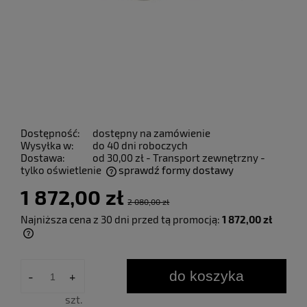
Dostępność:
dostępny na zamówienie
Wysyłka w:
do 40 dni roboczych
Dostawa:
od 30,00 zł
- Transport zewnętrzny -
tylko oświetlenie
sprawdź formy dostawy
Cena nie zawiera ewentualnych kosztów płatności
1 872,00 zł
2 080,00 zł
Najniższa cena z 30 dni przed tą promocją:
1 872,00 zł
Jeżeli produkt jest sprzedawany krócej niż
30 dni, wyświetlana jest najniższa cena od
momentu, kiedy produkt pojawił się w
do koszyka
-
+
sprzedaży.
szt.