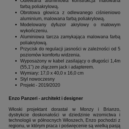
Odlewana aluminiowa konstrukcja malowana
farbą poliakrylową.
Obrotowa głowica z odlewanego ciśnieniowo
aluminium, malowana farbą poliakrylową.
Modelowany dyfuzor akrylowy o matowym
wykończeniu.
Aluminiowa tarcza zamykająca malowana farbą
poliakrylową.
Przycisk do regulacji jasności w zależności od 5
poziomów komfortu widzenia.
Wyposażony w kabel zasilający o długości 1,4m
(55,1") ze złączem jack i adapterem.
Wymiary:
17,0 x 40,0 x 16,0 cm
Styl nowoczesny
Projekt - 2019/2020
Enzo Panzeri
- architekt i designer
Włoski projektant dorastał w Monzy i Brianzo,
dystrykcie doskonałości w dziedzinie wzornictwa i
technologii w północnych Włoszech, Enzo pochodzi z
regionu, w którym praca i poświęcenie są wielką pasją