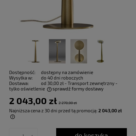
Dostępność:
dostępny na zamówienie
Wysyłka w:
do 40 dni roboczych
Dostawa:
od 30,00 zł
- Transport zewnętrzny -
tylko oświetlenie
sprawdź formy dostawy
Cena nie zawiera ewentualnych kosztów płatności
2 043,00 zł
2 270,00 zł
Najniższa cena z 30 dni przed tą promocją:
2 043,00 zł
Jeżeli produkt jest sprzedawany krócej niż
30 dni, wyświetlana jest najniższa cena od
momentu, kiedy produkt pojawił się w
do koszyka
-
+