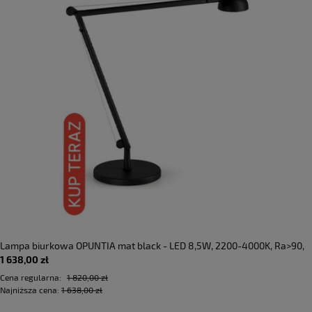
Lampa biurkowa OPUNTIA mat black - LED 8,5W, 2200-4000K, Ra>90,
1 638,00 zł
700lm, 220-240V AC, IP40 - PANZERI - DOSTĘPNA OD RĘKI
Cena regularna:
1 820,00 zł
Najniższa cena:
1 638,00 zł