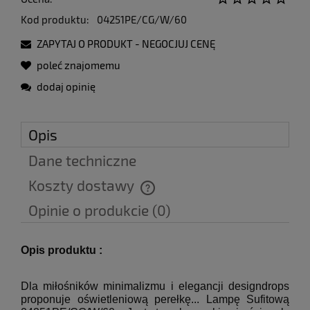
Kod produktu:
04251PE/CG/W/60
ZAPYTAJ O PRODUKT - NEGOCJUJ CENĘ
poleć znajomemu
dodaj opinię
Opis
Dane techniczne
Koszty dostawy
Cena nie zawiera ewentualnych kosztów płatności
Opinie o produkcie (0)
Opis produktu :
Dla miłośników minimalizmu i elegancji designdrops
proponuje oświetleniową perełkę... Lampę Sufitową