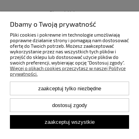
Płatności i dostawa
Dbamy o Twoją prywatność
Informacje
Pliki cookies i pokrewne im technologie umożliwiają
poprawne działanie strony i pomagają nam dostosować
ofertę do Twoich potrzeb. Możesz zaakceptować
O nas
wykorzystanie przez nas wszystkich tych plików i
przejść do sklepu lub dostosować użycie plików do
swoich preferencji, wybierając opcję "Dostosuj zgody".
Więcej o plikach cookies przeczytasz w naszej Polityce
prywatności.
Kontakt
zaakceptuj tylko niezbędne
+48 660 808 853
+48 602 372 800
shop@idealbodylight.com.pl
dostosuj zgody
Pon.-Pt. 9:00-17:00
Sob. 10:00-12:00
zaakceptuj wszystkie
Oświetlenie wewnętrzne i zewnętrzne - IBL | Wałbrzyska 11/184,
02-739 Warszawa | NIP: 5213638261 | REGON: 146342575