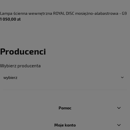
Lampa ścienna wewnętrzna ROYAL DISC mosiężno-alabastrowa - G9
1 050,00 zł
220-240V IP20 - ROBIN
Producenci
Wybierz producenta
Pomoc
Moje konto