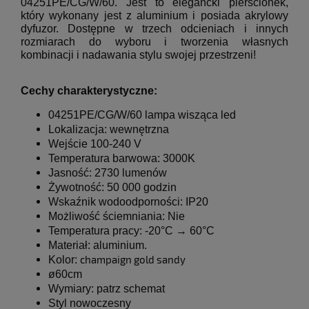
04251PE/CG/W/60. Jest to elegancki pierścionek,
który wykonany jest z aluminium i posiada akrylowy
dyfuzor. Dostępne w trzech odcieniach i innych
rozmiarach do wyboru i tworzenia własnych
kombinacji i nadawania stylu swojej przestrzeni!
Cechy charakterystyczne:
04251PE/CG/W/60
lampa wisząca led
Lokalizacja: wewnętrzna
Wejście 100-240 V
Temperatura barwowa
: 3000K
Jasność: 2730 lumenów
Żywotność: 50 000 godzin
Wskaźnik wodoodporności: IP20
Możliwość ściemniania: Nie
Temperatura pracy: -20°C → 60°C
Materiał: aluminium.
champaign gold sandy
Kolor:
ø60cm
Wymiary: patrz schemat
Styl nowoczesny