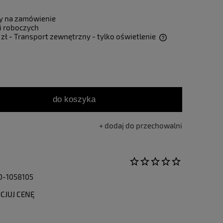
y na zamówienie
i roboczych
 zł
- Transport zewnętrzny - tylko oświetlenie
Cena nie zawiera ewentualnych kosztów
płatności
do koszyka
dodaj do przechowalni
D-1058105
CJUJ CENĘ