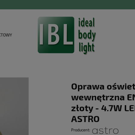
KTOWY
Oprawa oświet
wewnętrzna E
złoty - 4.7W L
ASTRO
Producent: