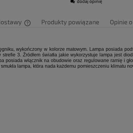
dodaj opinię
dostawy
Produkty powiązane
Opinie o
Cena nie zawiera ewentualnych kosztów
płatności
gniku, wykończony w kolorze matowym. Lampa posiada podst
trefie 3. Źródłem światła jakie wykorzystuje lampa jest dio
 posiada włącznik na obudowie oraz regulowane ramię i głow
, smukła lampa, która nada każdemu pomieszczeniu klimatu n