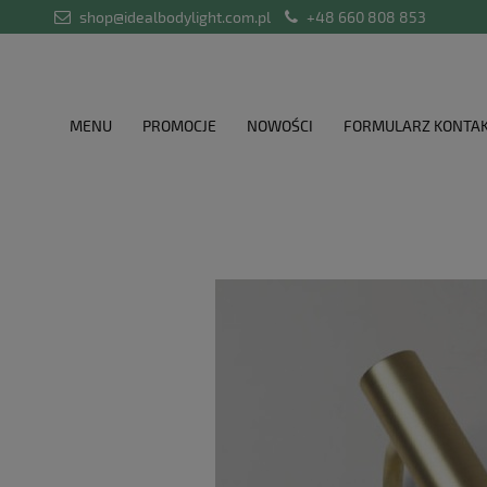
shop@idealbodylight.com.pl
+48 660 808 853
MENU
PROMOCJE
NOWOŚCI
FORMULARZ KONTA