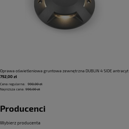
Oprawa oświetleniowa gruntowa zewnętrzna DUBLIN 4 SIDE antracyt
792,00 zł
- LED COB 4x3W 3000K 205lm 100-240V IP67 4x36°- HOFF LIGHT
Cena regularna:
990,00 zł
Najniższa cena:
990,00 zł
Producenci
Wybierz producenta