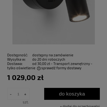
Dostępność:
dostępny na zamówienie
Wysyłka w:
do 20 dni roboczych
Dostawa:
od 30,00 zł
- Transport zewnętrzny -
tylko oświetlenie
sprawdź formy dostawy
Cena nie zawiera ewentualnych kosztów płatności
1 029,00 zł
do koszyka
-
+
szt.
dodaj do przechowalni