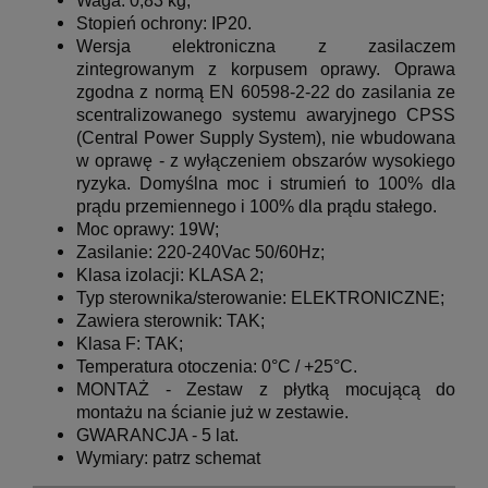
Waga: 0,83 kg;
Stopień ochrony: IP20.
Wersja elektroniczna z zasilaczem
zintegrowanym z korpusem oprawy.
Oprawa
zgodna z normą EN 60598-2-22 do zasilania ze
scentralizowanego systemu awaryjnego CPSS
(Central Power Supply System), nie wbudowana
w oprawę - z wyłączeniem obszarów wysokiego
ryzyka.
Domyślna moc i strumień to 100% dla
prądu przemiennego i 100% dla prądu stałego.
Moc oprawy: 19W;
Zasilanie: 220-240Vac 50/60Hz;
Klasa izolacji: KLASA 2;
Typ sterownika/sterowanie: ELEKTRONICZNE;
Zawiera sterownik: TAK;
Klasa F: TAK;
Temperatura otoczenia: 0°C / +25°C.
MONTAŻ - Zestaw z płytką mocującą do
montażu na ścianie już w zestawie.
GWARANCJA - 5 lat.
Wymiary:
patrz schemat