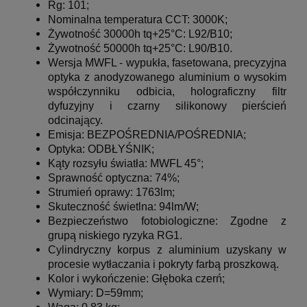
Rg: 101;
Nominalna temperatura CCT: 3000K;
Żywotność 30000h tq+25°C:
L92/B10;
Żywotność 50000h tq+25°C: L90/B10.
Wersja MWFL - wypukła, fasetowana, precyzyjna
optyka z anodyzowanego aluminium o wysokim
współczynniku odbicia, holograficzny filtr
dyfuzyjny i czarny silikonowy pierścień
odcinający.
Emisja: BEZPOŚREDNIA/POŚREDNIA;
Optyka: ODBŁYŚNIK;
Kąty rozsyłu światła: MWFL 45°;
Sprawność optyczna: 74%;
Strumień oprawy: 1763lm;
Skuteczność świetlna: 94lm/W;
Bezpieczeństwo fotobiologiczne: Zgodne z
grupą niskiego ryzyka RG1.
Cylindryczny korpus z aluminium uzyskany w
procesie wytłaczania i pokryty farbą proszkową.
Kolor i wykończenie: Głęboka czerń;
Wymiary: D=59mm;