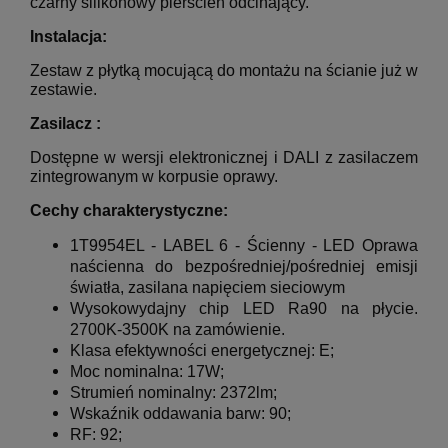
czarny silikonowy pierścień odcinający.
Instalacja:
Zestaw z płytką mocującą do montażu na ścianie już w
zestawie.
Zasilacz :
Dostępne w wersji elektronicznej i DALI z zasilaczem
zintegrowanym w korpusie oprawy.
Cechy charakterystyczne:
1T9954EL - LABEL 6 - Ścienny - LED Oprawa
naścienna do bezpośredniej/pośredniej emisji
światła, zasilana napięciem sieciowym
Wysokowydajny chip LED Ra90 na płycie.
2700K-3500K na zamówienie.
Klasa efektywności energetycznej: E;
Moc nominalna: 17W;
Strumień nominalny: 2372lm;
Wskaźnik oddawania barw: 90;
RF: 92;