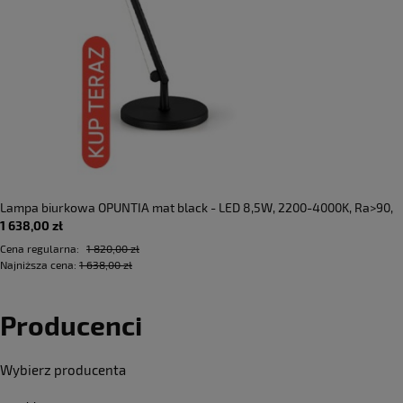
Lampa biurkowa OPUNTIA mat black - LED 8,5W, 2200-4000K, Ra>90,
1 638,00 zł
700lm, 220-240V AC, IP40 - PANZERI - DOSTĘPNA OD RĘKI
Cena regularna:
1 820,00 zł
Najniższa cena:
1 638,00 zł
Producenci
Wybierz producenta