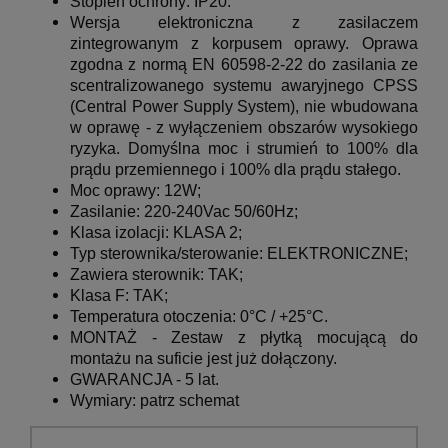
Stopień ochrony: IP20.
Wersja elektroniczna z zasilaczem
zintegrowanym z korpusem oprawy.
Oprawa
zgodna z normą EN 60598-2-22 do zasilania ze
scentralizowanego systemu awaryjnego CPSS
(Central Power Supply System), nie wbudowana
w oprawę - z wyłączeniem obszarów wysokiego
ryzyka.
Domyślna moc i strumień to 100% dla
prądu przemiennego i 100% dla prądu stałego.
Moc oprawy: 12W;
Zasilanie: 220-240Vac 50/60Hz;
Klasa izolacji: KLASA 2;
Typ sterownika/sterowanie: ELEKTRONICZNE;
Zawiera sterownik: TAK;
Klasa F: TAK;
Temperatura otoczenia: 0°C / +25°C.
MONTAŻ - Zestaw z płytką mocującą do
montażu na suficie jest już dołączony.
GWARANCJA - 5 lat.
Wymiary:
patrz schemat