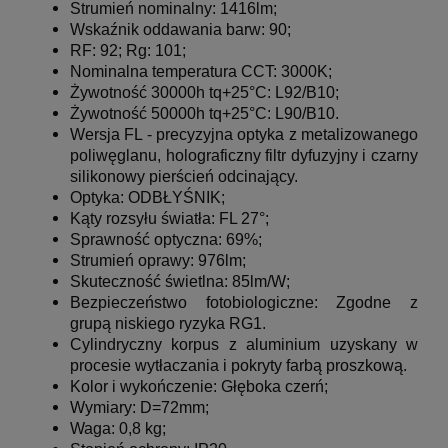
Strumień nominalny: 1416lm;
Wskaźnik oddawania barw: 90;
RF: 92;
Rg: 101;
Nominalna temperatura CCT: 3000K;
Żywotność 30000h tq+25°C: L92/B10;
Żywotność 50000h tq+25°C: L90/B10.
Wersja FL - precyzyjna optyka z metalizowanego
poliwęglanu, holograficzny filtr dyfuzyjny i czarny
silikonowy pierścień odcinający.
Optyka: ODBŁYŚNIK;
Kąty rozsyłu światła: FL 27°;
Sprawność optyczna: 69%;
Strumień oprawy: 976lm;
Skuteczność świetlna: 85lm/W;
Bezpieczeństwo fotobiologiczne: Zgodne z
grupą niskiego ryzyka RG1.
Cylindryczny korpus z aluminium uzyskany w
procesie wytłaczania i pokryty farbą proszkową.
Kolor i wykończenie: Głęboka czerń;
Wymiary: D=72mm;
Waga: 0,8 kg;