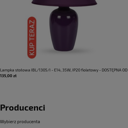
Lampka stołowa IBL/1305/I - E14, 35W, IP20 fioletowy - DOSTĘPNA OD
135,00 zł
RĘKI
Producenci
Wybierz producenta