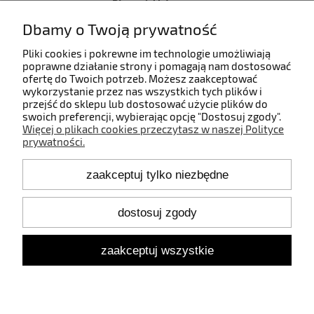
Płatności i dostawa
Dbamy o Twoją prywatność
Informacje
Pliki cookies i pokrewne im technologie umożliwiają
poprawne działanie strony i pomagają nam dostosować
ofertę do Twoich potrzeb. Możesz zaakceptować
O nas
wykorzystanie przez nas wszystkich tych plików i
przejść do sklepu lub dostosować użycie plików do
swoich preferencji, wybierając opcję "Dostosuj zgody".
Więcej o plikach cookies przeczytasz w naszej Polityce
prywatności.
Kontakt
zaakceptuj tylko niezbędne
+48 660 808 853
+48 602 372 800
shop@idealbodylight.com.pl
dostosuj zgody
Pon.-Pt. 9:00-17:00
Sob. 10:00-12:00
zaakceptuj wszystkie
Oświetlenie wewnętrzne i zewnętrzne - IBL | Wałbrzyska 11/184,
02-739 Warszawa | NIP: 5213638261 | REGON: 146342575
pokaż pełną wersję strony