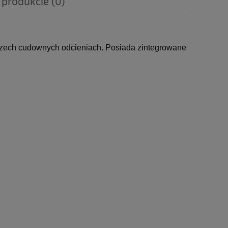
 produkcie (0)
trzech cudownych odcieniach.
Posiada zintegrowane