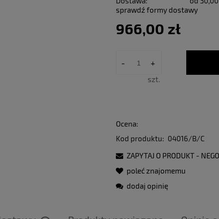
Dostawa:
od 30,00
sprawdź formy dostawy
966,00 zł
-
+
szt.
Ocena:
Kod produktu:
04016/B/C
ZAPYTAJ O PRODUKT - NEGO
poleć znajomemu
dodaj opinię