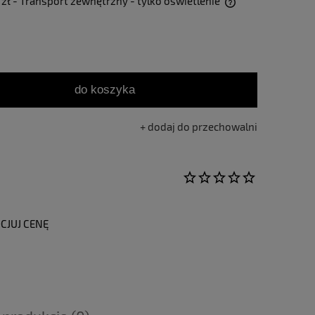
 zł
- Transport zewnętrzny - tylko oświetlenie
Cena nie zawiera ewentualnych kosztów
płatności
do koszyka
dodaj do przechowalni
CJUJ CENĘ