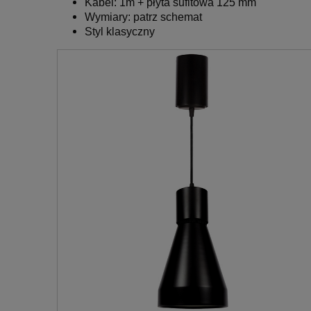
Kabel: 1m + płyta sufitowa 125 mm
Wymiary:
patrz schemat
Styl klasyczny