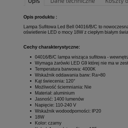
Opis
Dane techniczne
Koszty 
Opis produktu :
Lampa Sufitowa Led Bell 04016/B/C to nowoczesna
oświetlenie LED o mocy 18W z ciepłym białym świa
Cechy charakterystyczne:
04016/B/C
lampa wisząca sufitowa - wewnętr
Wymaga żarówki LED G9
której nie ma w zes
Temperatura barwowa: 4000K
Wskaźnik oddawania barw: Ra>80
Kąt świecenia: 120°
Możliwość ściemniania: Nie
Materiał: aluminium
Jasność: 1400 lumenów
Napięcie: 110-240 V
Wskaźnik wodoodporności: IP20
18W
Kolor:
czarny