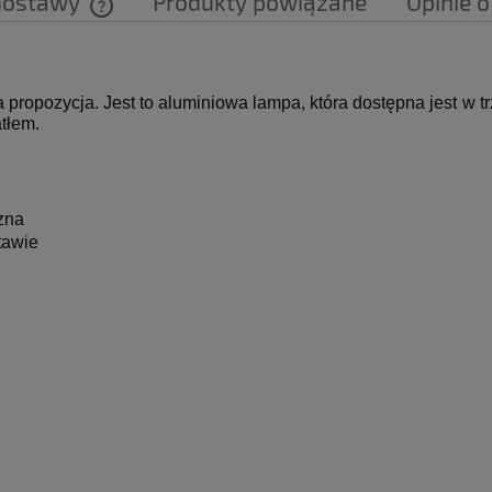
dostawy
Produkty powiązane
Opinie o
Cena nie zawiera ewentualnych kosztów
płatności
 propozycja.
Jest to aluminiowa lampa, która dostępna jest w 
tłem.
zna
tawie