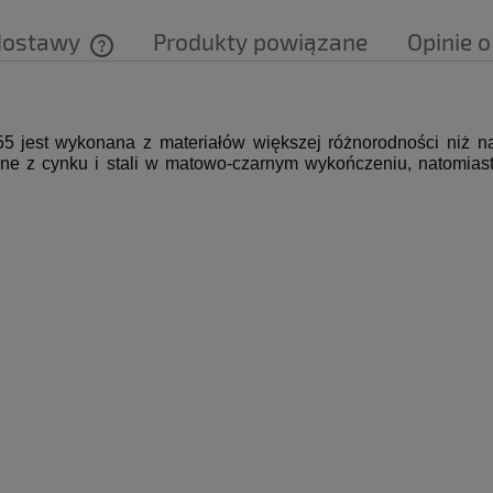
dostawy
Produkty powiązane
Opinie o
Cena nie zawiera ewentualnych kosztów
płatności
55
jest wykonana z materiałów większej różnorodności niż na
ane z cynku i stali w matowo-czarnym wykończeniu, natomias