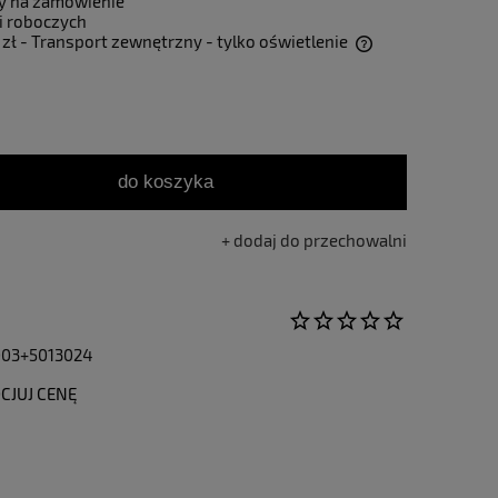
y na zamówienie
i roboczych
 zł
- Transport zewnętrzny - tylko oświetlenie
Cena nie zawiera ewentualnych kosztów
płatności
do koszyka
dodaj do przechowalni
03+5013024
CJUJ CENĘ