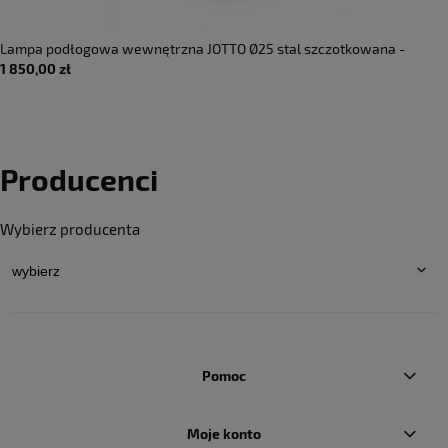
Lampa podłogowa wewnętrzna JOTTO Ø25 stal szczotkowana -
1 850,00 zł
2x10W LED GX53 220-240V AC IP20 DIMM - MILOOX
Producenci
Wybierz producenta
Pomoc
Moje konto