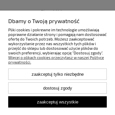
Płatności i dostawa
Dbamy o Twoją prywatność
Informacje
Pliki cookies i pokrewne im technologie umożliwiają
poprawne działanie strony i pomagają nam dostosować
ofertę do Twoich potrzeb. Możesz zaakceptować
O nas
wykorzystanie przez nas wszystkich tych plików i
przejść do sklepu lub dostosować użycie plików do
swoich preferencji, wybierając opcję "Dostosuj zgody".
Więcej o plikach cookies przeczytasz w naszej Polityce
prywatności.
Kontakt
zaakceptuj tylko niezbędne
+48 660 808 853
+48 602 372 800
shop@idealbodylight.com.pl
dostosuj zgody
Pon.-Pt. 9:00-17:00
Sob. 10:00-12:00
zaakceptuj wszystkie
Oświetlenie wewnętrzne i zewnętrzne - IBL | Wałbrzyska 11/184,
02-739 Warszawa | NIP: 5213638261 | REGON: 146342575