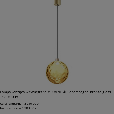
Lampa wisząca wewnętrzna MURANÉ Ø18 champagne-bronze glass -
1 989,00 zł
LED 4W 2700K Ra>90 167lm 220-240V AC ON-OFF IP20 - PANZERI
Cena regularna:
2 210,00 zł
Najniższa cena:
1 989,00 zł