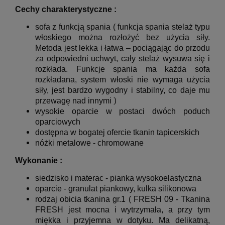
Cechy charakterystyczne :
sofa z funkcją spania ( funkcja
spania
stelaż typu
włoskiego można rozłożyć bez użycia siły.
Metoda jest lekka i łatwa – pociągając do przodu
za odpowiedni uchwyt, cały stelaż wysuwa się i
rozkłada. Funkcje spania ma każda sofa
rozkładana, system włoski nie wymaga użycia
siły, jest bardzo wygodny i stabilny, co daje mu
)
przewagę nad innymi
wysokie oparcie w postaci dwóch poduch
oparciowych
dostępna w bogatej ofercie tkanin tapicerskich
nóżki metalowe - chromowane
Wykonanie :
siedzisko i materac - pianka wysokoelastyczna
oparcie - granulat piankowy, kulka silikonowa
rodzaj obicia tkanina gr.1 ( FRESH 09 -
Tkanina
FRESH jest mocna i wytrzymała, a przy tym
miękka i przyjemna w dotyku. Ma delikatną,