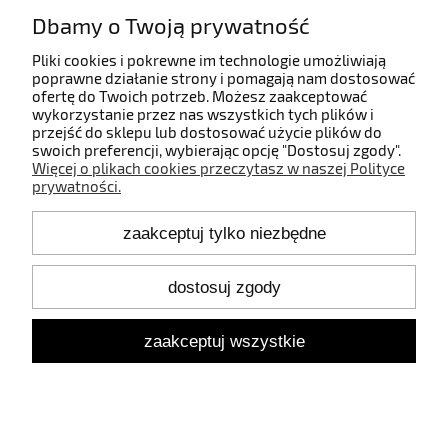
Dbamy o Twoją prywatność
Informacje
Pliki cookies i pokrewne im technologie umożliwiają
poprawne działanie strony i pomagają nam dostosować
ofertę do Twoich potrzeb. Możesz zaakceptować
O nas
wykorzystanie przez nas wszystkich tych plików i
przejść do sklepu lub dostosować użycie plików do
swoich preferencji, wybierając opcję "Dostosuj zgody".
Więcej o plikach cookies przeczytasz w naszej Polityce
prywatności.
Kontakt
zaakceptuj tylko niezbędne
+48 660 808 853
+48 602 372 800
shop@idealbodylight.com.pl
dostosuj zgody
Pon.-Pt. 9:00-17:00
Sob. 10:00-12:00
zaakceptuj wszystkie
Oświetlenie wewnętrzne i zewnętrzne - IBL | Wałbrzyska 11/184,
02-739 Warszawa | NIP: 5213638261 | REGON: 146342575
pokaż pełną wersję strony
Sklep internetowy Shoper.pl