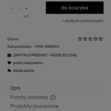
do koszyka
-
+
szt.
dodaj do przechowalni
Ocena:
Kod produktu:
FARO-RM0004
ZAPYTAJ O PRODUKT - NEGOCJUJ CENĘ
poleć znajomemu
dodaj opinię
Opis
Koszty dostawy
Cena nie zawiera ewentualnych kosztów płatności
Produkty powiązane