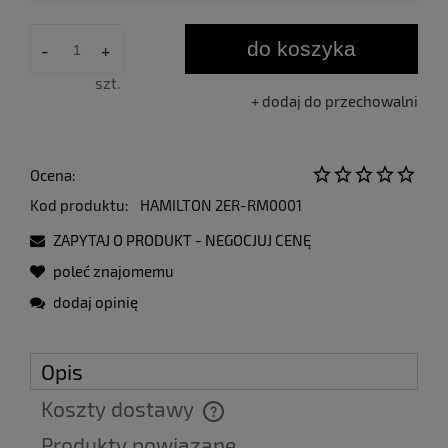
do koszyka
-
+
szt.
dodaj do przechowalni
Ocena:
Kod produktu:
HAMILTON 2ER-RM0001
ZAPYTAJ O PRODUKT - NEGOCJUJ CENĘ
poleć znajomemu
dodaj opinię
Opis
Koszty dostawy
Cena nie zawiera ewentualnych kosztów płatności
Produkty powiązane