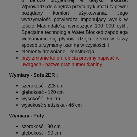
o bardzo przyjemnej w dotyku fakturze.
Wprowadzi do wnętrza przytulny klimat i zapewni
pożądany komfort użytkowania. Jego
wytrzymałość potwierdza imponujący wynik w
teście Martindale’a, wynoszący 100 000 cykli.
Specjalna technologia Water Blocked zapobiega
wchłanianiu się płynów, dzięki czemu w łatwy
sposób utrzymamy tkaninę w czystości.
)
elementy drewniane - konstrukcja
przy zmianie koloru obicia prosimy napisać w
uwagach - nazwę oraz numer tkaniny
Wymiary - Sofa 2ER :
szerokość - 228 cm
głębokość - 120 cm
wysokość - 86 cm
wysokość siedziska - 46 cm
Wymiary - Pufy :
szerokość - 90 cm
głębokość - 90 cm