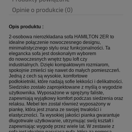
Opinie o produkcie (0)
Opis produktu :
2-osobowa nierozkładana sofa HAMILTON 2ER to
idealne połączenie nowoczesnego designu,
minimalistycznego stylu oraz funkcjonalności. Ta
elegancka sofa jest doskonałym wyborem
do nowoczesnych wnętrz typu loft czy
industrialnych. Dzięki kompaktowym rozmiarom,
spokojnie zmieści się nawet do małych pomieszczeń.
Jedną z cech są wysokie, komfortowe
podłokietniki, które nadają sofie lekkości i delikatności.
Siedzisko zostało zaprojektowane z myślą o wygodzie
użytkownika. Wyposażone w sprężyny faliste,
zapewniają wyjątkowy komfort podczas siedzenia oraz
relaksu. Mebel ten został również wyposażony w
piankę, która jest znana ze swojej trwałości i
elastyczności. Ta wysokiej jakości pianka gwarantuje
długotrwałe użytkowanie, utrzymując swój kształt i
zapewniając wygodę przez wiele lat. W zestawie z
sofą jest idealnie pasująca pufa, która za pomocą