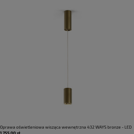
Oprawa oświetleniowa wisząca wewnętrzna 432 WAYS bronze - LED
1 755,00 zł
6,7W 2700K 753lm 220-240V AC ON-OFF IP20 - PANZERI