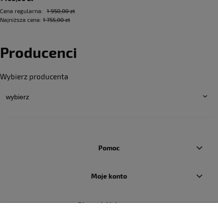
Cena regularna:
1 950,00 zł
Najniższa cena:
1 755,00 zł
Producenci
Wybierz producenta
Pomoc
Moje konto
Płatności i dostawa