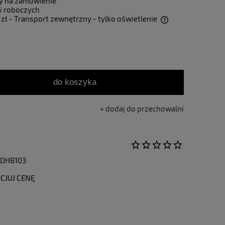
y na zamówienie
i roboczych
 zł
- Transport zewnętrzny - tylko oświetlenie
Cena nie zawiera ewentualnych kosztów
płatności
do koszyka
dodaj do przechowalni
0DHB103
CJUJ CENĘ