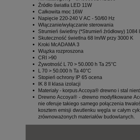
Źródło światła LED 11W
Całkowita moc 16W
Napięcie 220-240 V AC - 50/60 Hz
Włączanie/wyłączanie sterowania
Strumień świetlny (*Strumień źródłowy) 1084 
Skuteczność świetlna 68 lm/W przy 3000 K
Kroki McADAMA 3
Wiązka rozproszona
CRI >90
Żywotność L 70 > 50.000 h Ta 25°C
L 70 > 50.000 h Ta 40°C
Stopień ochrony IP 65
ocena
IK 8
II klasa izolacji
Materiały
-
korpus Accoya® drewno i stal nier
Drewno
Accoya®
- drewno modyfikowane Acc
nie oferuje takiego samego połączenia trwało
kosztem emisji dwutlenku węgla w całym cykl
zrównoważonych materiałów budowlanych.