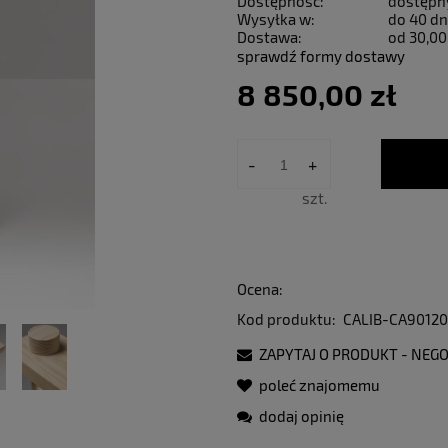
Dostępność:
dostępn
Wysyłka w:
do 40 dn
Dostawa:
od 30,00
sprawdź formy dostawy
8 850,00 zł
-
+
szt.
Ocena:
Kod produktu:
CALIB-CA9012
ZAPYTAJ O PRODUKT - NEGO
poleć znajomemu
dodaj opinię