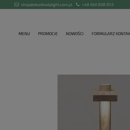
shop@idealbodylight.com.pl
+48 660 808 853
MENU
PROMOCJE
NOWOŚCI
FORMULARZ KONTA