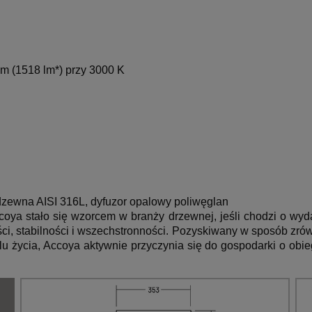
lm (1518 lm*) przy 3000 K
dzewna AISI 316L,
dyfuzor opalowy poliwęglan
oya stało się wzorcem w branży drzewnej, jeśli chodzi o wy
ści, stabilności i wszechstronności. Pozyskiwany w sposób zró
u życia, Accoya aktywnie przyczynia się do gospodarki o obie