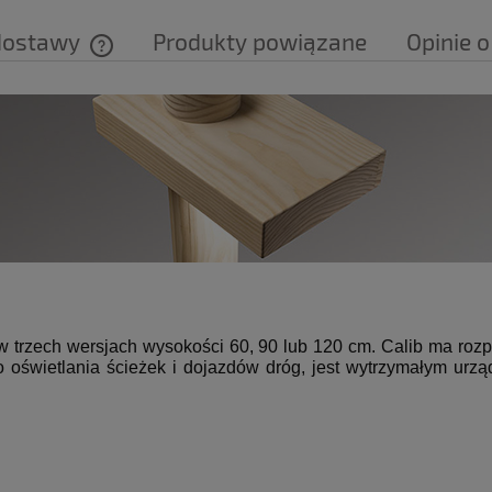
dostawy
Produkty powiązane
Opinie o
Cena nie zawiera ewentualnych kosztów
płatności
 w trzech wersjach
wysokości 60, 90 lub 120 cm.
Calib ma rozp
 oświetlania ścieżek i dojazdów
dróg, jest wytrzymałym urz