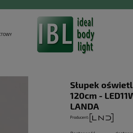
KTOWY
Słupek oświet
120cm - LED11W
LANDA
Producent: