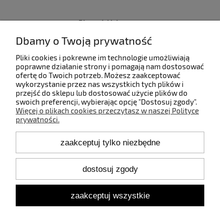
Płatności i dostawa
Dbamy o Twoją prywatność
Informacje
Pliki cookies i pokrewne im technologie umożliwiają
poprawne działanie strony i pomagają nam dostosować
ofertę do Twoich potrzeb. Możesz zaakceptować
O nas
wykorzystanie przez nas wszystkich tych plików i
przejść do sklepu lub dostosować użycie plików do
swoich preferencji, wybierając opcję "Dostosuj zgody".
Więcej o plikach cookies przeczytasz w naszej Polityce
prywatności.
Kontakt
zaakceptuj tylko niezbędne
+48 660 808 853
+48 602 372 800
shop@idealbodylight.com.pl
dostosuj zgody
Pon.-Pt. 9:00-17:00
Sob. 10:00-12:00
zaakceptuj wszystkie
Oświetlenie wewnętrzne i zewnętrzne - IBL | Wałbrzyska 11/184,
02-739 Warszawa | NIP: 5213638261 | REGON: 146342575