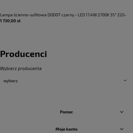
Lampa ścienno-sufitowa DODOT czarny - LED 17.4W 2700K 35° 220-
1 730,00 zł
240V AC IP20 - AXOLIGHT
Producenci
Wybierz producenta
Pomoc
Moje konto