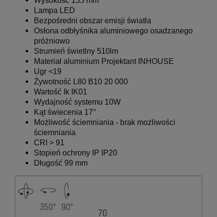
Wysokość 155 mm
Lampa LED
Bezpośredni obszar emisji światła
Osłona odbłyśnika aluminiowego osadzanego
próżniowo
Strumień świetlny 510lm
Materiał aluminium
Projektant INHOUSE
Ugr <19
Żywotność L80 B10 20 000
Wartość Ik IK01
Wydajność systemu 10W
Kąt świecenia 17°
Możliwość ściemniania - brak możliwości
ściemniania
CRI > 91
Stopień ochrony IP IP20
Długość 99 mm