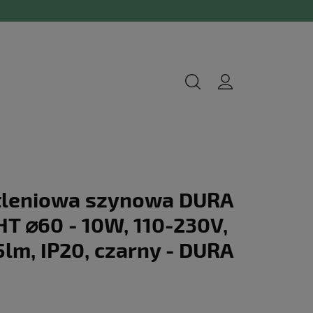
tleniowa szynowa DURA
HT ⌀60 - 10W, 110-230V,
5lm, IP20, czarny - DURA