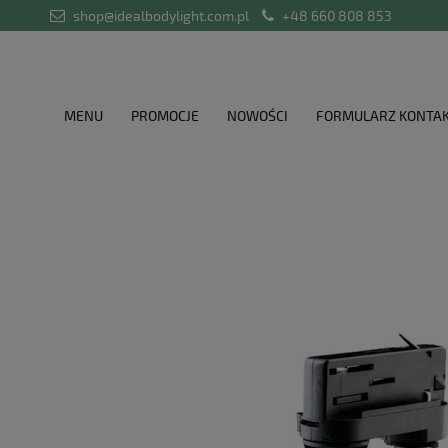
shop@idealbodylight.com.pl
+48 660 808 853
MENU
PROMOCJE
NOWOŚCI
FORMULARZ KONTA