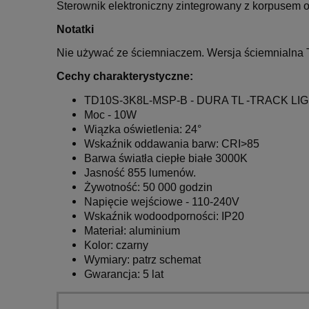
Sterownik elektroniczny zintegrowany z korpusem 
Notatki
Nie używać ze ściemniaczem. Wersja ściemnialna
Cechy charakterystyczne:
TD10S-3K8L-MSP-B -
DURA TL -TRACK LIGH
Moc - 10W
Wiązka oświetlenia: 24°
Wskaźnik oddawania barw: CRI>85
Barwa światła
ciepłe białe
3000K
Jasność 855 lumenów.
Żywotność: 50 000 godzin
Napięcie wejściowe - 110-240V
Wskaźnik wodoodporności: IP20
Materiał: aluminium
Kolor: czarny
Wymiary: patrz schemat
Gwarancja: 5 lat