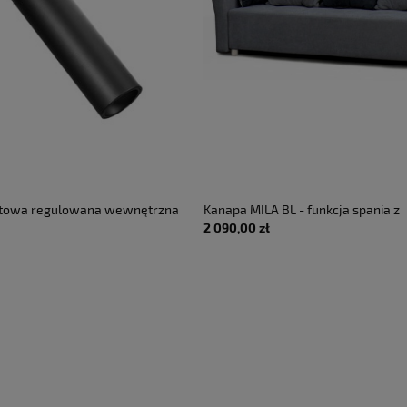
itowa regulowana wewnętrzna
Kanapa MILA BL - funkcja spania z
2 090,00 zł
piaskowo-czarna - LED 7W 2700K
pojemnikiem
240V AC 50-60 Hz 38° IP20 - GEA