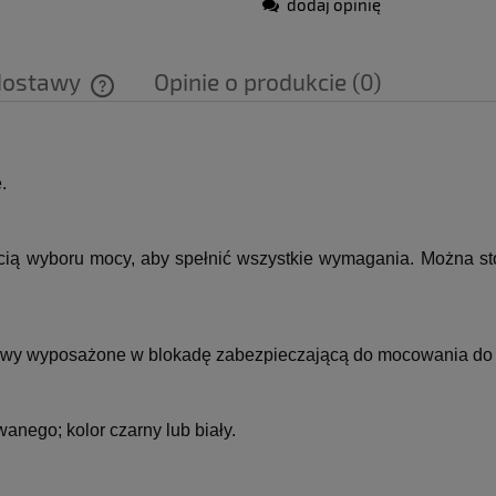
dodaj opinię
dostawy
Opinie o produkcie (0)
Cena nie zawiera ewentualnych kosztów
płatności
.
ścią wyboru mocy, aby spełnić wszystkie wymagania.
Można st
wy wyposażone w blokadę zabezpieczającą do mocowania do 
owanego;
kolor czarny lub biały.