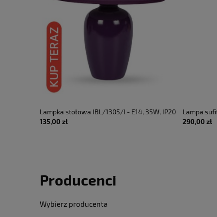
 spania z
Lampka stołowa IBL/1305/I - E14, 35W, IP20
Lampa suf
135,00 zł
290,00 zł
fioletowy - DOSTĘPNA OD RĘKI
GFA1461H 
500lm 220-
LUCE
Producenci
Wybierz producenta