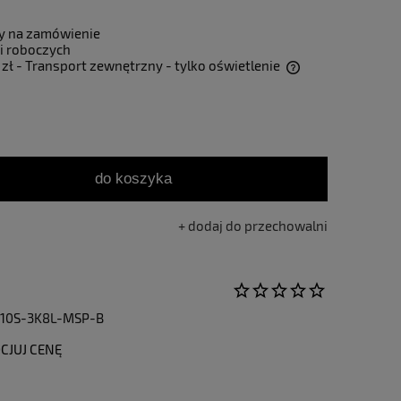
y na zamówienie
i roboczych
 zł
- Transport zewnętrzny - tylko oświetlenie
Cena nie zawiera ewentualnych kosztów
płatności
do koszyka
dodaj do przechowalni
10S-3K8L-MSP-B
CJUJ CENĘ