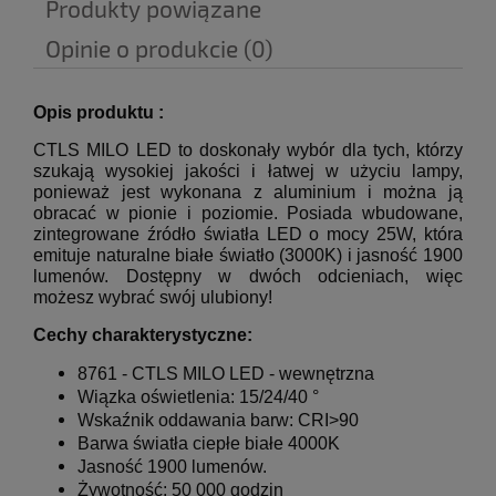
Produkty powiązane
Opinie o produkcie (0)
Opis produktu :
CTLS MILO LED to doskonały wybór dla tych, którzy
szukają wysokiej jakości i łatwej w użyciu lampy,
ponieważ jest wykonana z aluminium i można ją
obracać w pionie i poziomie.
Posiada wbudowane,
zintegrowane źródło światła LED o mocy 25W, która
emituje naturalne białe światło (3000K) i jasność 1900
lumenów.
Dostępny w dwóch odcieniach, więc
możesz wybrać swój ulubiony!
Cechy charakterystyczne:
8761 -
CTLS MILO LED
- wewnętrzna
Wiązka oświetlenia: 15/24/40 °
Wskaźnik oddawania barw: CRI>90
Barwa światła
ciepłe białe
4000K
Jasność 1900 lumenów.
Żywotność: 50 000 godzin