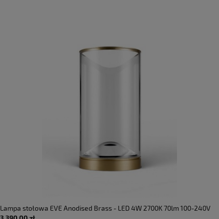
Lampa stołowa EVE Anodised Brass - LED 4W 2700K 70lm 100-240V
3 390,00 zł
AC IP20 - LUMINA