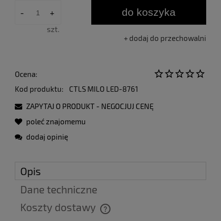
do koszyka
-
+
szt.
dodaj do przechowalni
Ocena:
Kod produktu:
CTLS MILO LED-8761
ZAPYTAJ O PRODUKT - NEGOCJUJ CENĘ
poleć znajomemu
dodaj opinię
Opis
Dane techniczne
Koszty dostawy
Cena nie zawiera ewentualnych kosztów płatności