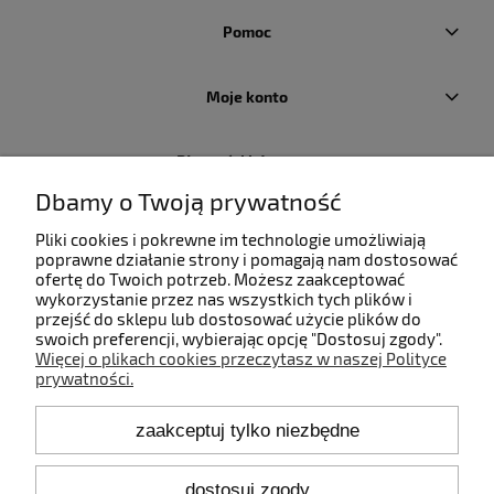
Pomoc
Moje konto
Płatności i dostawa
Dbamy o Twoją prywatność
Informacje
Pliki cookies i pokrewne im technologie umożliwiają
poprawne działanie strony i pomagają nam dostosować
ofertę do Twoich potrzeb. Możesz zaakceptować
O nas
wykorzystanie przez nas wszystkich tych plików i
przejść do sklepu lub dostosować użycie plików do
swoich preferencji, wybierając opcję "Dostosuj zgody".
Więcej o plikach cookies przeczytasz w naszej Polityce
prywatności.
Kontakt
zaakceptuj tylko niezbędne
+48 660 808 853
+48 602 372 800
shop@idealbodylight.com.pl
dostosuj zgody