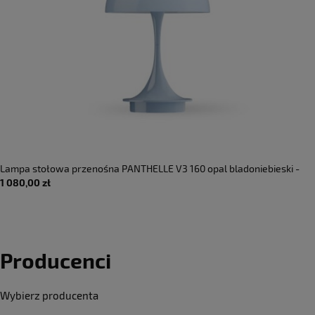
Lampa stołowa przenośna PANTHELLE V3 160 opal bladoniebieski -
1 080,00 zł
LED 2.5W 2700K IP44 - LOUIS POULSEN
Producenci
Wybierz producenta