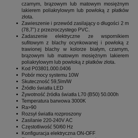
czarnym, brązowym lub matowym mosiężnym
lakierem poliakrylowym lub powłoką z płatków
złota.
Zawieszenie i przewód zasilający o długości 2 m
(78,7") z przezroczystego PVC.
Zadaszenie elektryczne ze wspornikiem
sufitowym z blachy ocynkowanej i powłoką z
trawionej blachy w kolorze białym, czarnym,
brązowym lub matowym mosiężnym lakierem
poliakrylowym lub powłoką z płatków złota.
Kod P03801.000.0406
Pobór mocy systemu 10W
Skuteczność 59,5lm/W
Źródło światła LED
Żywotność źródła światła L70 (B50) 50.000h
Temperatura barwowa 3000K
Ra>90
Rozsył światła rozproszony
Zasilanie 220-240V AC
Częstotliwość 50/60 Hz
Konfiguracja elektryczna ON-OFF