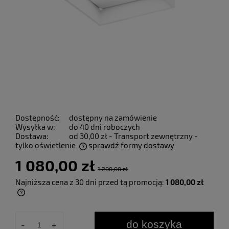
Dostępność:
dostępny na zamówienie
Wysyłka w:
do 40 dni roboczych
Dostawa:
od 30,00 zł
- Transport zewnętrzny -
tylko oświetlenie
sprawdź formy dostawy
Cena nie zawiera ewentualnych kosztów płatności
1 080,00 zł
1 200,00 zł
Najniższa cena z 30 dni przed tą promocją:
1 080,00 zł
Jeżeli produkt jest sprzedawany krócej niż
30 dni, wyświetlana jest najniższa cena od
momentu, kiedy produkt pojawił się w
do koszyka
-
+