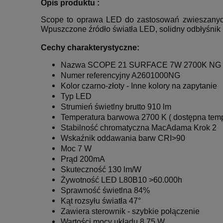
Opis produktu :
Scope to oprawa LED do zastosowań zwieszanyc
Wpuszczone źródło światła LED, solidny odbłyśnik 
Cechy charakterystyczne:
Nazwa SCOPE 21 SURFACE 7W 2700K NG
Numer referencyjny A2601000NG
Kolor czarno-złoty - Inne kolory na zapytanie
Typ LED
Strumień świetlny brutto 910 lm
Temperatura barwowa 2700 K ( dostępna temp
Stabilność chromatyczna MacAdama Krok 2
Wskaźnik oddawania barw CRI>90
Moc 7 W
Prąd 200mA
Skuteczność 130 lm/W
Żywotność LED L80B10 >60.000h
Sprawność świetlna 84%
Kąt rozsyłu światła 47°
Zawiera sterownik - szybkie połączenie
Wartości mocy układu 8,75 W