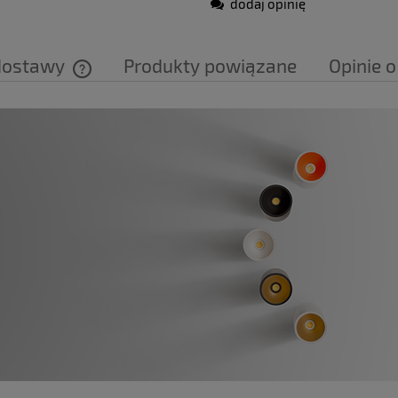
dodaj opinię
dostawy
Produkty powiązane
Opinie o
Cena nie zawiera ewentualnych kosztów
płatności