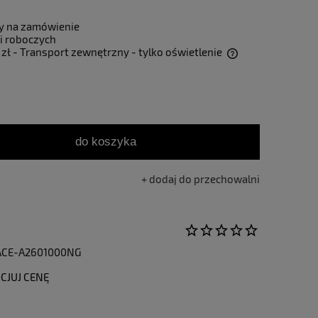
y na zamówienie
i roboczych
 zł
- Transport zewnętrzny - tylko oświetlenie
Cena nie zawiera ewentualnych kosztów
płatności
do koszyka
dodaj do przechowalni
FACE-A2601000NG
CJUJ CENĘ