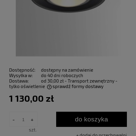
Dostępność:
dostępny na zamówienie
Wysyłka w:
do 40 dni roboczych
Dostawa:
od 30,00 zł
- Transport zewnętrzny -
tylko oświetlenie
sprawdź formy dostawy
Cena nie zawiera ewentualnych kosztów płatności
1 130,00 zł
do koszyka
-
+
szt.
dodaj do przechowalni