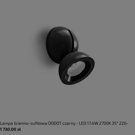
Lampa ścienno-sufitowa DODOT czarny - LED 17.4W 2700K 35° 220-
1 730,00 zł
240V AC IP20 - AXOLIGHT