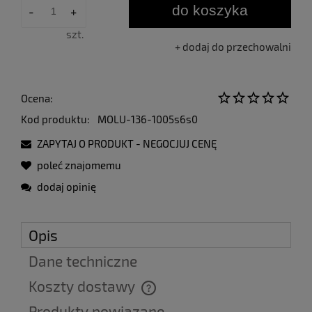
do koszyka
-
+
szt.
dodaj do przechowalni
Ocena:
Kod produktu:
MOLU-136-1005s6s0
ZAPYTAJ O PRODUKT - NEGOCJUJ CENĘ
poleć znajomemu
dodaj opinię
Opis
Dane techniczne
Koszty dostawy
Cena nie zawiera ewentualnych kosztów płatności
Produkty powiązane