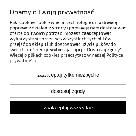
Płatności i dostawa
Dbamy o Twoją prywatność
Informacje
Pliki cookies i pokrewne im technologie umożliwiają
poprawne działanie strony i pomagają nam dostosować
ofertę do Twoich potrzeb. Możesz zaakceptować
O nas
wykorzystanie przez nas wszystkich tych plików i
przejść do sklepu lub dostosować użycie plików do
swoich preferencji, wybierając opcję "Dostosuj zgody".
Więcej o plikach cookies przeczytasz w naszej Polityce
prywatności.
Kontakt
zaakceptuj tylko niezbędne
+48 660 808 853
+48 602 372 800
shop@idealbodylight.com.pl
dostosuj zgody
Pon.-Pt. 9:00-17:00
Sob. 10:00-12:00
zaakceptuj wszystkie
Oświetlenie wewnętrzne i zewnętrzne - IBL | Wałbrzyska 11/184,
02-739 Warszawa | NIP: 5213638261 | REGON: 146342575
pokaż pełną wersję strony