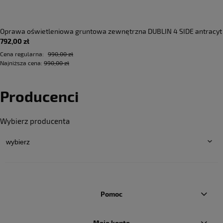
Oprawa oświetleniowa gruntowa zewnętrzna DUBLIN 4 SIDE antracyt
792,00 zł
- LED COB 4x3W 3000K 205lm 100-240V IP67 4x36°- HOFF LIGHT
Cena regularna:
990,00 zł
Najniższa cena:
990,00 zł
Producenci
Wybierz producenta
Pomoc
Moje konto