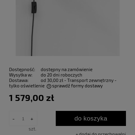
Dostępność:
dostępny na zamówienie
Wysyłka w:
do 20 dni roboczych
Dostawa:
od 30,00 zł
- Transport zewnętrzny -
tylko oświetlenie
sprawdź formy dostawy
Cena nie zawiera ewentualnych kosztów płatności
1 579,00 zł
do koszyka
-
+
szt.
dodaj do przechowalni