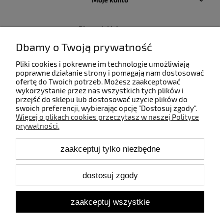
Płatności i dostawa
Dbamy o Twoją prywatność
Informacje
Pliki cookies i pokrewne im technologie umożliwiają
poprawne działanie strony i pomagają nam dostosować
ofertę do Twoich potrzeb. Możesz zaakceptować
O nas
wykorzystanie przez nas wszystkich tych plików i
przejść do sklepu lub dostosować użycie plików do
swoich preferencji, wybierając opcję "Dostosuj zgody".
Więcej o plikach cookies przeczytasz w naszej Polityce
prywatności.
Kontakt
zaakceptuj tylko niezbędne
+48 660 808 853
+48 602 372 800
shop@idealbodylight.com.pl
dostosuj zgody
Pon.-Pt. 9:00-17:00
Sob. 10:00-12:00
zaakceptuj wszystkie
Oświetlenie wewnętrzne i zewnętrzne - IBL | Wałbrzyska 11/184,
02-739 Warszawa | NIP: 5213638261 | REGON: 146342575