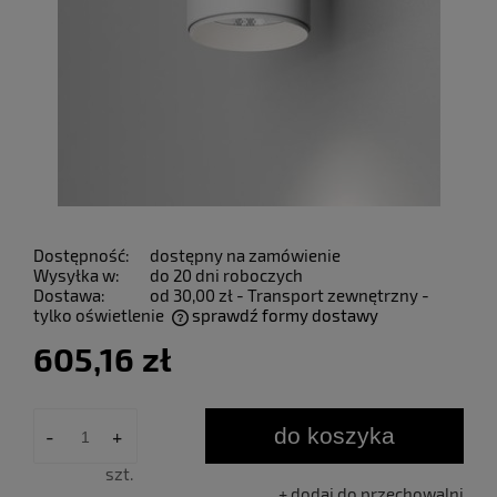
Dostępność:
dostępny na zamówienie
Wysyłka w:
do 20 dni roboczych
Dostawa:
od 30,00 zł
- Transport zewnętrzny -
tylko oświetlenie
sprawdź formy dostawy
Cena nie zawiera ewentualnych kosztów płatności
605,16 zł
do koszyka
-
+
szt.
dodaj do przechowalni