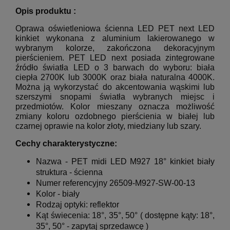
Opis produktu :
Oprawa oświetleniowa ścienna LED PET next LED
kinkiet wykonana z aluminium lakierowanego w
wybranym kolorze, zakończona dekoracyjnym
pierścieniem. PET LED next posiada zintegrowane
źródło światła LED o 3 barwach do wyboru: biała
ciepła 2700K lub 3000K oraz biała naturalna 4000K.
Można ją wykorzystać do akcentowania wąskimi lub
szerszymi snopami światła wybranych miejsc i
przedmiotów. Kolor mieszany oznacza możliwość
zmiany koloru ozdobnego pierścienia w białej lub
czarnej oprawie na kolor złoty, miedziany lub szary.
Cechy charakterystyczne:
Nazwa -
PET midi LED M927 18° kinkiet biały
struktura - ścienna
Numer referencyjny
26509-M927-SW-00-13
Kolor - biały
Rodzaj optyki: reflektor
Kąt świecenia: 18°, 35°, 50°
( dostępne kąty:
18°,
35°, 50°
- zapytaj sprzedawcę )