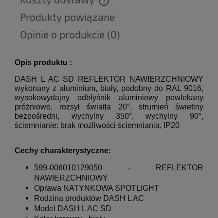
Cena nie zawiera ewentualnych kosztów płatności
Produkty powiązane
Opinie o produkcie (0)
Opis produktu :
DASH L AC SD REFLEKTOR NAWIERZCHNIOWY
wykonany z aluminium, biały, podobny do RAL 9016,
wysokowydajny odbłyśnik aluminiowy powlekany
próżniowo, rozsył światła 20°, strumień świetlny
bezpośredni, wychylny 350°, wychylny 90°,
ściemnianie: brak możliwości ściemniania, IP20
Cechy charakterystyczne:
599-006010129050 -
REFLEKTOR
NAWIERZCHNIOWY
Oprawa NATYNKOWA SPOTLIGHT
Rodzina produktów DASH L AC
Model DASH L AC SD