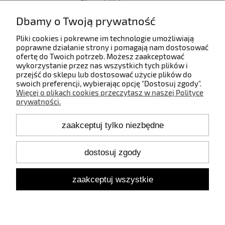
Płatności i dostawa
Dbamy o Twoją prywatność
Informacje
Pliki cookies i pokrewne im technologie umożliwiają
poprawne działanie strony i pomagają nam dostosować
ofertę do Twoich potrzeb. Możesz zaakceptować
O nas
wykorzystanie przez nas wszystkich tych plików i
przejść do sklepu lub dostosować użycie plików do
swoich preferencji, wybierając opcję "Dostosuj zgody".
Więcej o plikach cookies przeczytasz w naszej Polityce
prywatności.
Kontakt
zaakceptuj tylko niezbędne
+48 660 808 853
+48 602 372 800
shop@idealbodylight.com.pl
dostosuj zgody
Pon.-Pt. 9:00-17:00
Sob. 10:00-12:00
zaakceptuj wszystkie
Oświetlenie wewnętrzne i zewnętrzne - IBL | Wałbrzyska 11/184,
02-739 Warszawa | NIP: 5213638261 | REGON: 146342575
pokaż pełną wersję strony