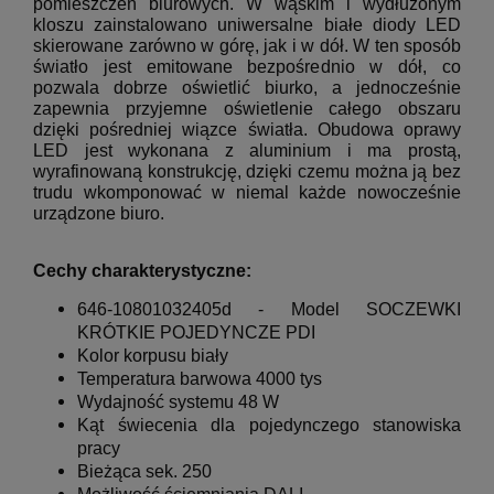
pomieszczeń biurowych. W wąskim i wydłużonym
kloszu zainstalowano uniwersalne białe diody LED
skierowane zarówno w górę, jak i w dół. W ten sposób
światło jest emitowane bezpośrednio w dół, co
pozwala dobrze oświetlić biurko, a jednocześnie
zapewnia przyjemne oświetlenie całego obszaru
dzięki pośredniej wiązce światła. Obudowa oprawy
LED jest wykonana z aluminium i ma prostą,
wyrafinowaną konstrukcję, dzięki czemu można ją bez
trudu wkomponować w niemal każde nowocześnie
urządzone biuro.
Cechy charakterystyczne:
646-10801032405d - Model SOCZEWKI
KRÓTKIE POJEDYNCZE PDI
Kolor korpusu biały
Temperatura barwowa
4000 tys
Wydajność systemu 48 W
Kąt świecenia dla pojedynczego stanowiska
pracy
Bieżąca sek.
250