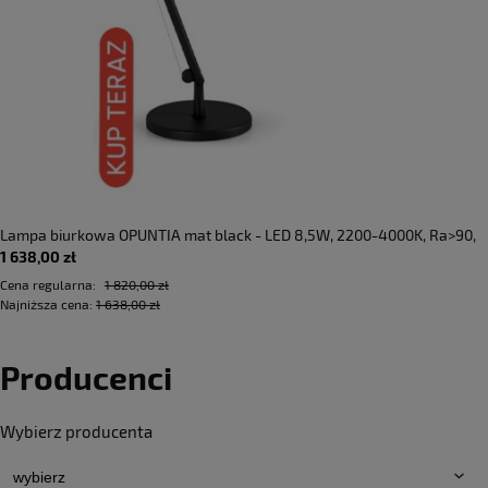
Lampa biurkowa OPUNTIA mat black - LED 8,5W, 2200-4000K, Ra>90,
1 638,00 zł
700lm, 220-240V AC, IP40 - PANZERI - DOSTĘPNA OD RĘKI
Cena regularna:
1 820,00 zł
Najniższa cena:
1 638,00 zł
Producenci
Wybierz producenta