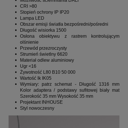
Możliwość ściemniania DALI
CRI >80
Stopień ochrony IP IP20
Lampa LED
Obszar emisji światła bezpośredni/pośredni
Długość wisiorka 1500
Osłona obiektywu z rastrem kontrolującym
olśnienie
Przewód przezroczysty
Strumień świetlny 6620
Materiał odlew aluminiowy
Ugr <16
Żywotność L80 B10 50 000
Wartość Ik IK05
Wymiary: patrz schemat -
Długość 1316 mm
Kolor adaptera / podstawy sufitowej biały mat
Szerokość 35 mm
Wysokość 35 mm
Projektant INHOUSE
Styl nowoczesny