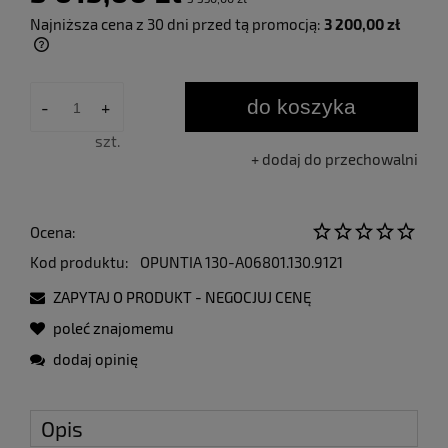
Najniższa cena z 30 dni przed tą promocją:
3 200,00 zł
Jeżeli produkt jest sprzedawany krócej niż
30 dni, wyświetlana jest najniższa cena od
momentu, kiedy produkt pojawił się w
do koszyka
-
+
sprzedaży.
szt.
dodaj do przechowalni
Ocena:
Kod produktu:
OPUNTIA 130-A06801.130.9121
ZAPYTAJ O PRODUKT - NEGOCJUJ CENĘ
poleć znajomemu
dodaj opinię
Opis