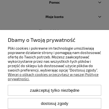
Pomoc
Moje konto
Płatności i dostawa
Dbamy o Twoją prywatność
Informacje
Pliki cookies i pokrewne im technologie umożliwiają
poprawne działanie strony i pomagają nam dostosować
ofertę do Twoich potrzeb. Możesz zaakceptować
O nas
wykorzystanie przez nas wszystkich tych plików i
przejść do sklepu lub dostosować użycie plików do
swoich preferencji, wybierając opcję "Dostosuj zgody".
Więcej o plikach cookies przeczytasz w naszej Polityce
prywatności.
Kontakt
zaakceptuj tylko niezbędne
+48 660 808 853
+48 602 372 800
shop@idealbodylight.com.pl
dostosuj zgody
Pon.-Pt. 9:00-17:00