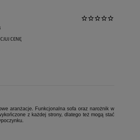
3
CJUJ CENĘ
owe aranżacje. Funkcjonalna sofa oraz narożnik w
ykończone z każdej strony, dlatego też mogą stać
ypoczynku.