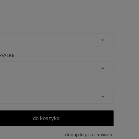
Cena nie zawiera ewentualnych kosztów
płatności
SYŁKI:
do koszyka
dodaj do przechowalni