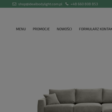
shop@idealbodylight.com.pl
+48 660 808 853
MENU
PROMOCJE
NOWOŚCI
FORMULARZ KONTA