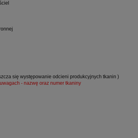
ściel
ronnej
h
zcza się występowanie odcieni produkcyjnych tkanin
)
w uwagach - nazwę oraz numer tkaniny