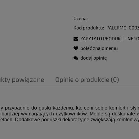
Ocena:
Kod produktu:
PALERMO-000
ZAPYTAJ O PRODUKT - NEGO
poleć znajomemu
dodaj opinię
ukty powiązane
Opinie o produkcie (0)
ra ewentualnych kosztów
 przypadnie do gustu każdemu, kto ceni sobie komfort i styl
najbardziej wymagających użytkowników. Meble są doskonale w
wetach. Dodatkowe poduszki dekoracyjne zwiększają komfort w