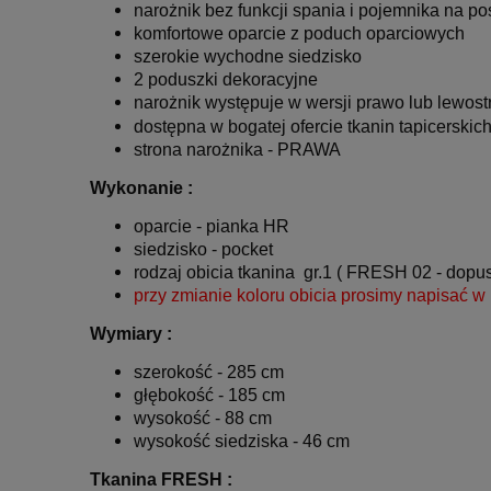
narożnik bez funkcji spania i pojemnika na po
komfortowe oparcie z poduch oparciowych
szerokie wychodne siedzisko
2 poduszki dekoracyjne
narożnik występuje w wersji prawo lub lewost
dostępna w bogatej ofercie tkanin tapicerskic
strona narożnika - PRAWA
Wykonanie :
oparcie - pianka HR
siedzisko - pocket
rodzaj obicia tkanina
gr.1
( FRESH 02 - d
opus
przy zmianie koloru obicia prosimy napisać 
Wymiary :
szerokość - 285 cm
głębokość - 185 cm
wysokość - 88 cm
wysokość siedziska - 46 cm
Tkanina FRESH :