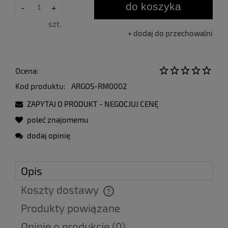
do koszyka
-
+
szt.
dodaj do przechowalni
Ocena:
Kod produktu:
ARGOS-RM0002
ZAPYTAJ O PRODUKT - NEGOCJUJ CENĘ
poleć znajomemu
dodaj opinię
Opis
Koszty dostawy
Cena nie zawiera ewentualnych kosztów płatności
Produkty powiązane
Opinie o produkcie (0)