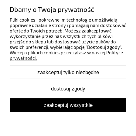
Dbamy o Twoją prywatność
Informacje
Pliki cookies i pokrewne im technologie umożliwiają
poprawne działanie strony i pomagają nam dostosować
ofertę do Twoich potrzeb. Możesz zaakceptować
O nas
wykorzystanie przez nas wszystkich tych plików i
przejść do sklepu lub dostosować użycie plików do
swoich preferencji, wybierając opcję "Dostosuj zgody".
Więcej o plikach cookies przeczytasz w naszej Polityce
prywatności.
Kontakt
zaakceptuj tylko niezbędne
+48 660 808 853
+48 602 372 800
shop@idealbodylight.com.pl
dostosuj zgody
Pon.-Pt. 9:00-17:00
Sob. 10:00-12:00
zaakceptuj wszystkie
Oświetlenie wewnętrzne i zewnętrzne - IBL | Wałbrzyska 11/184,
02-739 Warszawa | NIP: 5213638261 | REGON: 146342575
pokaż pełną wersję strony