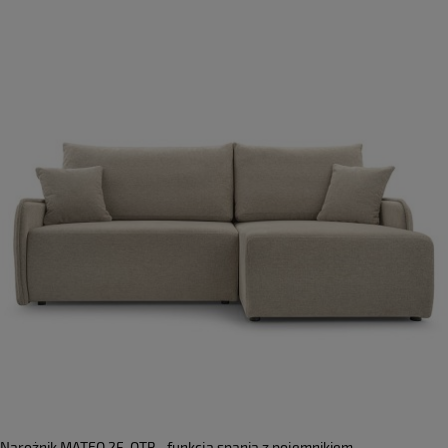
Narożnik MATEO 2F-OTP - funkcją spania z pojemnikiem