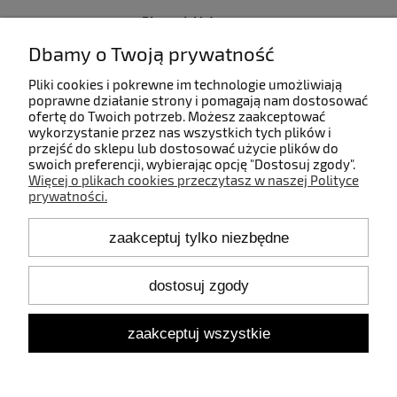
Płatności i dostawa
Dbamy o Twoją prywatność
Informacje
Pliki cookies i pokrewne im technologie umożliwiają
poprawne działanie strony i pomagają nam dostosować
ofertę do Twoich potrzeb. Możesz zaakceptować
O nas
wykorzystanie przez nas wszystkich tych plików i
przejść do sklepu lub dostosować użycie plików do
swoich preferencji, wybierając opcję "Dostosuj zgody".
Więcej o plikach cookies przeczytasz w naszej Polityce
prywatności.
Kontakt
zaakceptuj tylko niezbędne
+48 660 808 853
+48 602 372 800
shop@idealbodylight.com.pl
dostosuj zgody
Pon.-Pt. 9:00-17:00
Sob. 10:00-12:00
zaakceptuj wszystkie
Oświetlenie wewnętrzne i zewnętrzne - IBL | Wałbrzyska 11/184,
02-739 Warszawa | NIP: 5213638261 | REGON: 146342575
pokaż pełną wersję strony