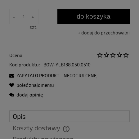
Jeżel
30 dn
momen
do koszyka
-
+
sprze
szt.
dodaj do przechowalni
Ocena:
Kod produktu:
BOW-YLB138.050.0510
ZAPYTAJ O PRODUKT - NEGOCJUJ CENĘ
poleć znajomemu
dodaj opinię
Opis
Koszty dostawy
Cena nie zawiera ewentualnych kosztów płatności
Produkty powiązane