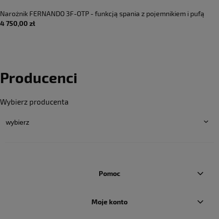
Narożnik FERNANDO 3F-OTP - funkcją spania z pojemnikiem i pufą
4 750,00 zł
tkanina Inari 94
Producenci
Wybierz producenta
Pomoc
Moje konto