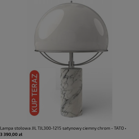
Lampa stołowa JIL TJL300-1215 satynowy ciemny chrom - TATO •
3 390,00 zł
DOSTĘPNA OD RĘKI •