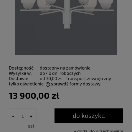
Dostępność:
dostępny na zamówienie
Wysyłka w:
do 40 dni roboczych
Dostawa:
od 30,00 zł
- Transport zewnętrzny -
tylko oświetlenie
sprawdź formy dostawy
Cena nie zawiera ewentualnych kosztów płatności
13 900,00 zł
do koszyka
-
+
szt.
dodaj do przechowalni