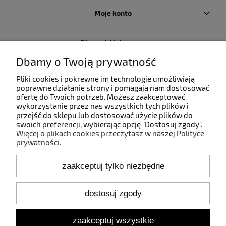
Moje konto
Płatności i dostawa
Dbamy o Twoją prywatność
Informacje
Pliki cookies i pokrewne im technologie umożliwiają
poprawne działanie strony i pomagają nam dostosować
ofertę do Twoich potrzeb. Możesz zaakceptować
O nas
wykorzystanie przez nas wszystkich tych plików i
przejść do sklepu lub dostosować użycie plików do
swoich preferencji, wybierając opcję "Dostosuj zgody".
Więcej o plikach cookies przeczytasz w naszej Polityce
prywatności.
Kontakt
zaakceptuj tylko niezbędne
+48 660 808 853
+48 602 372 800
shop@idealbodylight.com.pl
dostosuj zgody
Pon.-Pt. 9:00-17:00
Sob. 10:00-12:00
zaakceptuj wszystkie