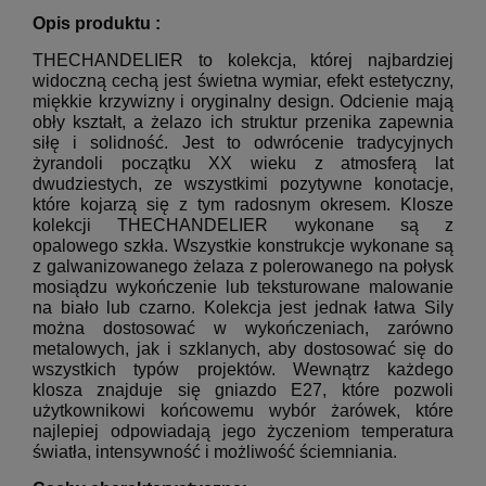
Opis produktu :
THECHANDELIER to kolekcja, której najbardziej
widoczną cechą jest świetna
wymiar, efekt estetyczny,
miękkie krzywizny i oryginalny design.
Odcienie mają
obły kształt, a żelazo ich struktur przenika
zapewnia
siłę i solidność.
Jest to odwrócenie tradycyjnych
żyrandoli
początku XX wieku z atmosferą lat
dwudziestych, ze wszystkimi
pozytywne konotacje,
które kojarzą się z tym radosnym okresem. Klosze
kolekcji THECHANDELIER wykonane są z
opalowego szkła. Wszystkie konstrukcje wykonane są
z galwanizowanego żelaza z polerowanego na połysk
mosiądzu wykończenie lub teksturowane malowanie
na biało lub czarno. Kolekcja jest jednak łatwa Sily
można dostosować w wykończeniach, zarówno
metalowych, jak i szklanych, aby dostosować się do
wszystkich typów projektów. Wewnątrz każdego
klosza znajduje się gniazdo E27, które pozwoli
użytkownikowi końcowemu wybór żarówek, które
najlepiej odpowiadają jego życzeniom temperatura
światła, intensywność i możliwość ściemniania.