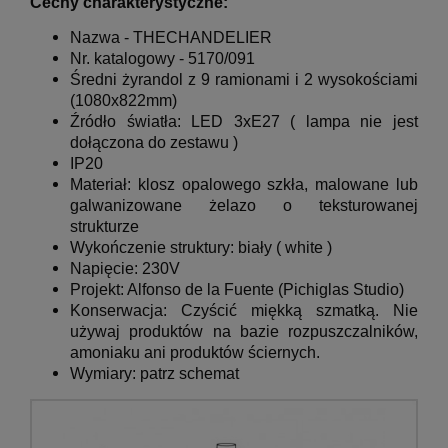
Cechy charakterystyczne:
Nazwa -
THECHANDELIER
Nr. katalogowy -
5170/091
Średni żyrandol z 9 ramionami i 2 wysokościami
(1080x822mm)
Źródło światła:
LED 3xE27
( lampa nie jest
dołączona do zestawu )
IP20
Materiał:
klosz opalowego szkła, malowane lub
galwanizowane żelazo o teksturowanej
strukturze
Wykończenie struktury:
biały
( white )
Napięcie: 230V
Projekt:
Alfonso de la Fuente (Pichiglas Studio)
Konserwacja: Czyścić miękką szmatką.
Nie
używaj produktów na bazie rozpuszczalników,
amoniaku ani produktów ściernych.
Wymiary: patrz schemat