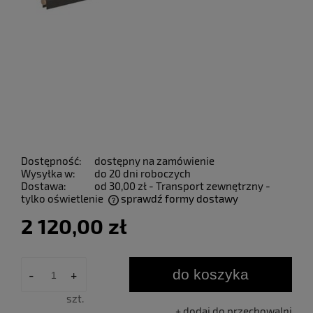
Dostępność:
dostępny na zamówienie
Wysyłka w:
do 20 dni roboczych
Dostawa:
od 30,00 zł
- Transport zewnętrzny -
tylko oświetlenie
sprawdź formy dostawy
Cena nie zawiera ewentualnych kosztów płatności
2 120,00 zł
do koszyka
-
+
szt.
dodaj do przechowalni