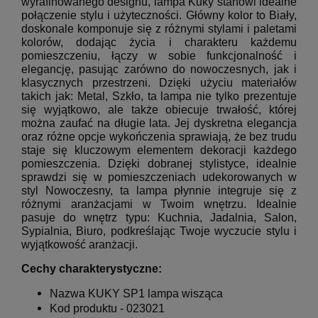
wyrafinowanego designu, lampa Kuky stanowi idealne
połączenie stylu i użyteczności. Główny kolor to Biały,
doskonale komponuje się z różnymi stylami i paletami
kolorów, dodając życia i charakteru każdemu
pomieszczeniu, łączy w sobie funkcjonalność i
elegancję, pasując zarówno do nowoczesnych, jak i
klasycznych przestrzeni. Dzięki użyciu materiałów
takich jak: Metal, Szkło, ta lampa nie tylko prezentuje
się wyjątkowo, ale także obiecuje trwałość, której
można zaufać na długie lata. Jej dyskretna elegancja
oraz różne opcje wykończenia sprawiają, że bez trudu
staje się kluczowym elementem dekoracji każdego
pomieszczenia. Dzięki dobranej stylistyce, idealnie
sprawdzi się w pomieszczeniach udekorowanych w
styl Nowoczesny, ta lampa płynnie integruje się z
różnymi aranżacjami w Twoim wnętrzu. Idealnie
pasuje do wnętrz typu: Kuchnia, Jadalnia, Salon,
Sypialnia, Biuro, podkreślając Twoje wyczucie stylu i
wyjątkowość aranżacji.
Cechy charakterystyczne:
Nazwa
KUKY SP1 lampa wisząca
Kod produktu -
023021