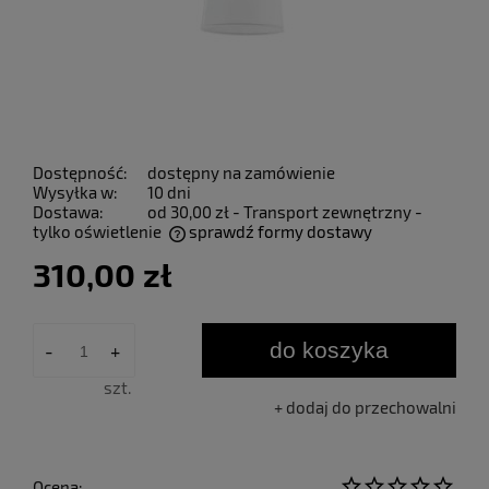
Dostępność:
dostępny na zamówienie
Wysyłka w:
10 dni
Dostawa:
od 30,00 zł
- Transport zewnętrzny -
tylko oświetlenie
sprawdź formy dostawy
Cena nie zawiera ewentualnych kosztów płatności
310,00 zł
do koszyka
-
+
szt.
dodaj do przechowalni
Ocena: