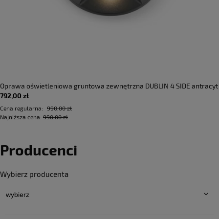
Oprawa oświetleniowa gruntowa zewnętrzna DUBLIN 4 SIDE antracyt
792,00 zł
- LED COB 4x3W 3000K 205lm 100-240V IP67 4x36°- HOFF LIGHT
Cena regularna:
990,00 zł
Najniższa cena:
990,00 zł
Producenci
Wybierz producenta