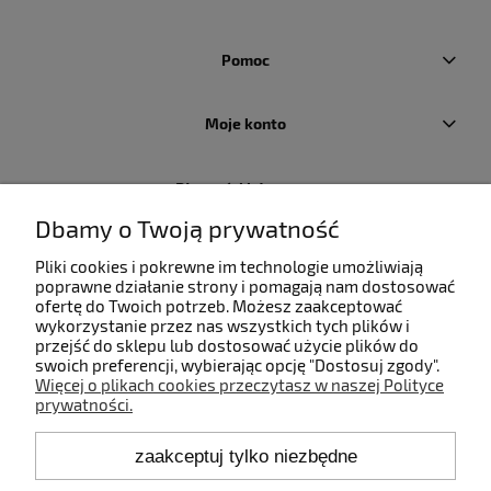
Pomoc
Moje konto
Płatności i dostawa
Dbamy o Twoją prywatność
Informacje
Pliki cookies i pokrewne im technologie umożliwiają
poprawne działanie strony i pomagają nam dostosować
ofertę do Twoich potrzeb. Możesz zaakceptować
O nas
wykorzystanie przez nas wszystkich tych plików i
przejść do sklepu lub dostosować użycie plików do
swoich preferencji, wybierając opcję "Dostosuj zgody".
Więcej o plikach cookies przeczytasz w naszej Polityce
prywatności.
Kontakt
zaakceptuj tylko niezbędne
+48 660 808 853