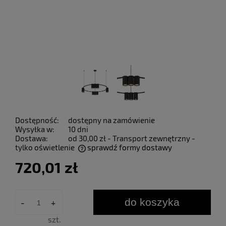
Dostępność:
dostępny na zamówienie
Wysyłka w:
10 dni
Dostawa:
od 30,00 zł
- Transport zewnętrzny -
tylko oświetlenie
sprawdź formy dostawy
Cena nie zawiera ewentualnych kosztów płatności
720,01 zł
do koszyka
-
+
szt.