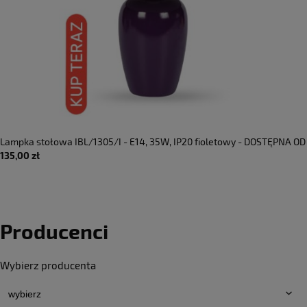
Lampka stołowa IBL/1305/I - E14, 35W, IP20 fioletowy - DOSTĘPNA OD
135,00 zł
RĘKI
Producenci
Wybierz producenta