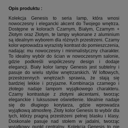
Opis produktu :
Kolekcja Genesis to seria lamp, która wnosi
nowoczesny i elegancki akcent do Twojego wnętrza.
Dostępne w kolorach Czarnym, Białym, Czarnym +
Złotym oraz Złotym, te lampy wykonane z aluminium
są idealnym wyborem dla różnych przestrzeni. Czarny
kolor wprowadza wyrazisty kontrast do pomieszczenia,
nadając mu nowoczesny i minimalistyczny charakter.
To idealny wybór do ścian w nowoczesnym salonie,
gdzie podkreśli współczesny design i dodaje
elegancji. Biały kolor lampy Genesis jest subtelny i
pasuje do wielu stylów wnętrzarskich. W loftowych,
przestrzennych wnętrzach sprawia, że stają się
bardziej lekkie i przyjazne. Kombinacja czarnego i
złotego nadaje lampom wyjątkowego charakteru.
Czarny kontrastuje z złotymi akcentami, tworząc
eleganckie i luksusowe oświetlenie. Idealnie nadaje
się do długiego korytarza, gdzie wprowadza
wyjątkową atmosferę. Złoty kolor Genesis to wybór dla
tych, którzy pragną przestrzeni pełnej blasku i klasy.
Doskonale pasuje nad stołem w jadalni, tworząc
wyjątkowy punkt centralny. Kolekcja Genesis to nie