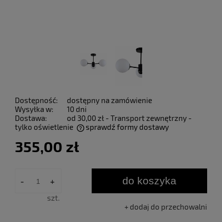
Dostępność:
dostępny na zamówienie
Wysyłka w:
10 dni
Dostawa:
od 30,00 zł
- Transport zewnętrzny -
tylko oświetlenie
sprawdź formy dostawy
Cena nie zawiera ewentualnych kosztów płatności
355,00 zł
do koszyka
-
+
szt.
dodaj do przechowalni