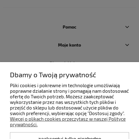
Pomoc
Moje konto
Płatności i dostawa
Dbamy o Twoją prywatność
Informacje
Pliki cookies i pokrewne im technologie umożliwiają
poprawne działanie strony i pomagają nam dostosować
ofertę do Twoich potrzeb. Możesz zaakceptować
O nas
wykorzystanie przez nas wszystkich tych plików i
przejść do sklepu lub dostosować użycie plików do
swoich preferencji, wybierając opcję "Dostosuj zgody".
Więcej o plikach cookies przeczytasz w naszej Polityce
prywatności.
Kontakt
zaakceptuj tylko niezbędne