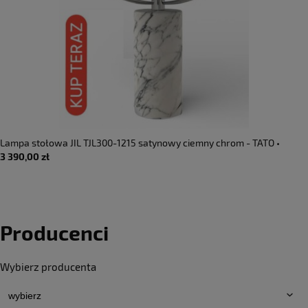
Lampa stołowa JIL TJL300-1215 satynowy ciemny chrom - TATO •
3 390,00 zł
DOSTĘPNA OD RĘKI •
Producenci
Wybierz producenta