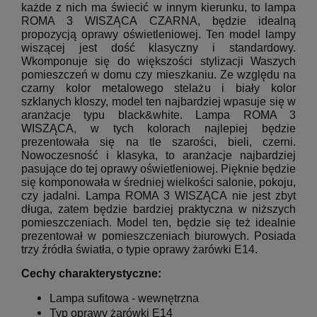
każde z nich ma świecić w innym kierunku, to lampa
ROMA 3 WISZĄCA CZARNA, będzie idealną
propozycją oprawy oświetleniowej. Ten model lampy
wiszącej jest dość klasyczny i standardowy.
Wkomponuje się do większości stylizacji Waszych
pomieszczeń w domu czy mieszkaniu. Ze względu na
czarny kolor metalowego stelażu i biały kolor
szklanych kloszy, model ten najbardziej wpasuje się w
aranżacje typu black&white. Lampa ROMA 3
WISZĄCA, w tych kolorach najlepiej będzie
prezentowała się na tle szarości, bieli, czerni.
Nowoczesność i klasyka, to aranżacje najbardziej
pasujące do tej oprawy oświetleniowej. Pięknie będzie
się komponowała w średniej wielkości salonie, pokoju,
czy jadalni. Lampa ROMA 3 WISZĄCA nie jest zbyt
długa, zatem będzie bardziej praktyczna w niższych
pomieszczeniach. Model ten, będzie się też idealnie
prezentował w pomieszczeniach biurowych. Posiada
trzy źródła światła, o typie oprawy żarówki E14.
Cechy charakterystyczne:
L
ampa sufitowa - wewnętrzna
Typ oprawy żarówki E14