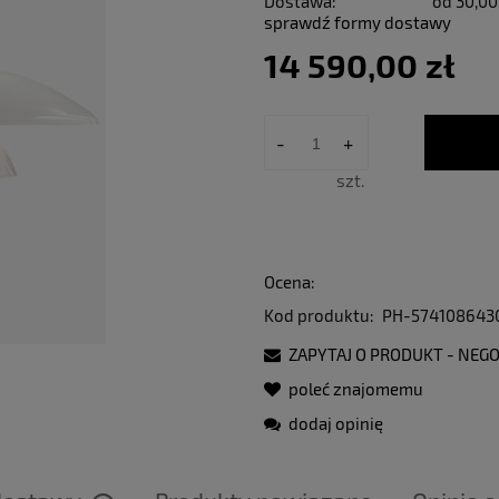
Dostawa:
od 30,00
sprawdź formy dostawy
14 590,00 zł
-
+
szt.
Ocena:
Kod produktu:
PH-574108643
ZAPYTAJ O PRODUKT - NEGO
poleć znajomemu
dodaj opinię