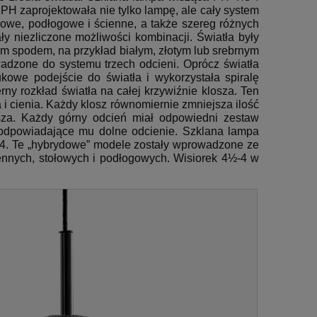
PH zaprojektowała nie tylko lampę, ale cały system
łowe, podłogowe i ścienne, a także szereg różnych
ały niezliczone możliwości kombinacji.
Światła były
m spodem, na przykład białym, złotym lub srebrnym
wadzone do systemu trzech odcieni.
Oprócz światła
kowe podejście do światła i wykorzystała spiralę
rny rozkład światła na całej krzywiźnie klosza.
Ten
i cienia.
Każdy klosz równomiernie zmniejsza ilość
za.
Każdy górny odcień miał odpowiedni zestaw
 odpowiadające mu dolne odcienie.
Szklana lampa
4.
Te „hybrydowe” modele zostały wprowadzone ze
nnych, stołowych i podłogowych.
Wisiorek 4½-4 w