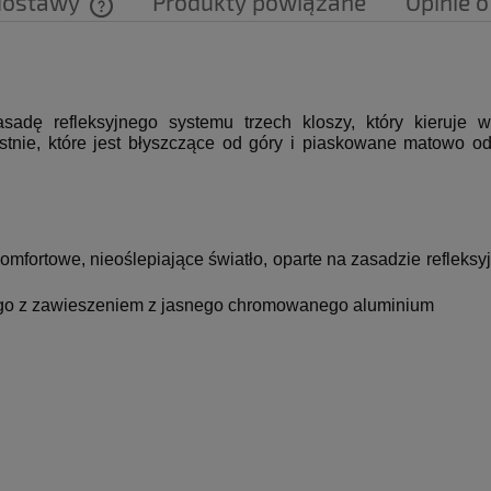
dostawy
Produkty powiązane
Opinie o
Cena nie zawiera ewentualnych kosztów
płatności
adę refleksyjnego systemu trzech kloszy, który kieruje w
nie, które jest błyszczące od góry i piaskowane matowo od
mfortowe, nieoślepiające światło, oparte na zasadzie refleksyj
go z zawieszeniem z jasnego chromowanego aluminium