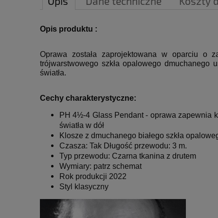
Opis
Dane techniczne
Koszty 
Opis produktu :
Oprawa została zaprojektowana w oparciu o zas
trójwarstwowego szkła opalowego dmuchanego ust
światła.
Cechy charakterystyczne:
PH
4½-4 Glass Pendant
-
oprawa zapewnia ko
światła w dół
Klosze z dmuchanego białego szkła opalowe
Czasza: Tak Długość przewodu: 3 m.
Typ przewodu: Czarna tkanina z drutem
Wymiary: patrz schemat
Rok produkcji 2022
Styl klasyczny