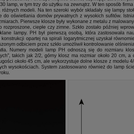
y 30 lamp, w tym trzy do użytku na zewnątrz.
W ten sposób firma 
 różnych modeli.
Na ten szeroki wybór składały się lampy sto
rne do oświetlania domów prywatnych z wysokich sufitów.
Istni
zmiarach.
Pierwsze klosze były wykonane z metalu z malowany
o rozproszone, ciepłe czy zimne.
Szkło zostało później wpro
klane lampy.
PH był pierwszą osobą, która zastosowała nau
konstrukcji opartej na spirali logarytmicznej uzyskał równomie
zonym odbiciem przez szkło umożliwił kontrolowanie olśnienia 
tła.
Numery modeli lamp PH odnoszą się do rozmiaru klos
ch”, takich jak 2/2, górny klosz ma rozmiar około 20 cm, a
gości około 45 cm, ale wykorzystuje dolne klosze z modelu 4/
ych wysokościach.
System zastosowano również do lamp ście
roku.