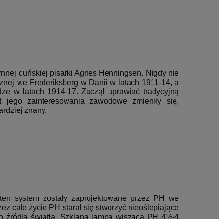
nnej duńskiej pisarki Agnes Henningsen.
Nigdy nie
cznej we Frederiksberg w Danii w latach 1911-14, a
ze w latach 1914-17.
Zaczął uprawiać tradycyjną
lat jego zainteresowania zawodowe zmieniły się,
ardziej znany.
 ten system zostały zaprojektowane przez PH we
ez całe życie PH starał się stworzyć nieoślepiające
o źródła światła.
Szklana lampa wisząca PH 4½-4