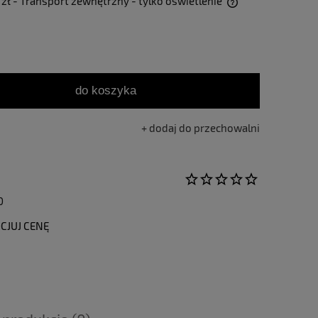
 zł
- Transport zewnętrzny - tylko oświetlenie
Cena nie zawiera ewentualnych kosztów
płatności
do koszyka
dodaj do przechowalni
0
CJUJ CENĘ