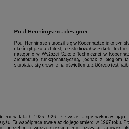
Poul Henningsen
- designer
Poul Henningsen urodził się w Kopenhadze jako syn sły
ukończył jako architekt, ale studiował w Szkole Techni
następnie w Wyższej Szkole Technicznej w Kopenhad
architekturę funkcjonalistyczną, jednak z biegiem 
skupiając się głównie na oświetleniu, z którego jest najb
cieni w latach 1925-1926.
Pierwsze lampy wykorzystujące
aryżu.
Ta współpraca trwała aż do jego śmierci w 1967 roku. Prz
iej potrzebne, i tworzyć miękkie cienie, używając żarówek jak